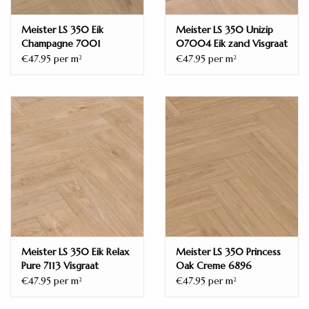
Meister LS 350 Eik
Meister LS 350 Unizip
Champagne 7001
07004 Eik zand Visgraat
Visgraat
€47.95 per m
€47.95 per m
2
2
Meister LS 350 Eik Relax
Meister LS 350 Princess
Pure 7113 Visgraat
Oak Creme 6896
Visgraat
€47.95 per m
€47.95 per m
2
2