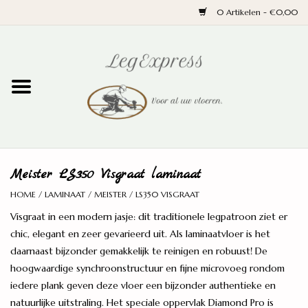
0 Artikelen - €0,00
Home
Laminaat
PVC
Meister LS350 Visgraat laminaat
Parket
HOME
/
LAMINAAT
/
MEISTER
/
LS350 VISGRAAT
Visgraat in een modern jasje: dit traditionele legpatroon ziet er
Ondervloeren
chic, elegant en zeer gevarieerd uit. Als laminaatvloer is het
daarnaast bijzonder gemakkelijk te reinigen en robuust! De
Plinten
hoogwaardige synchroonstructuur en fijne microvoeg rondom
iedere plank geven deze vloer een bijzonder authentieke en
Wand en trap
natuurlijke uitstraling. Het speciale oppervlak Diamond Pro is