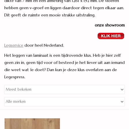
dikte van 7 mm en een afmeting van 1261 x 192 mm. De vloeren
hebben geen v-groef en liggen daardoor direct tegen elkaar aan.
Legservice
Dit geeft de ruimte een mooie strakke uitstraling.
onze showroom
Showroom
Merken
Legservice
door heel Nederland.
Het leggen van laminaat is een tijdrovende klus. Heb je hier zelf
geen zin in, geen tijd voor of besteed je het liever uit aan iemand
die weet wat ‘ie doet? Dan kun je deze klus overlaten aan de
Legexpress.