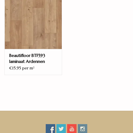
Beautifloor BTF593
laminaat Ardennen
Bertrix
€15.95 per m
2