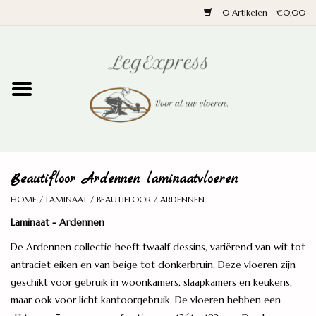
0 Artikelen - €0,00
Home
Laminaat
PVC
Beautifloor Ardennen laminaatvloeren
Parket
HOME
/
LAMINAAT
/
BEAUTIFLOOR
/
ARDENNEN
Laminaat - Ardennen
Ondervloeren
De Ardennen collectie heeft twaalf dessins, variërend van wit tot
antraciet eiken en van beige tot donkerbruin. Deze vloeren zijn
Plinten
geschikt voor gebruik in woonkamers, slaapkamers en keukens,
maar ook voor licht kantoorgebruik. De vloeren hebben een
Wand en trap