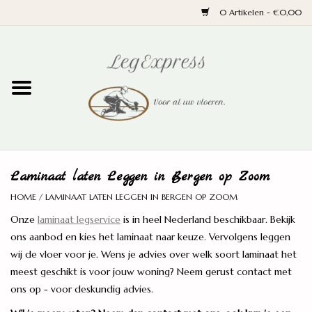
0 Artikelen - €0,00
Home
Laminaat
PVC
Laminaat laten Leggen in Bergen op Zoom
Parket
HOME
/
LAMINAAT LATEN LEGGEN IN BERGEN OP ZOOM
Onze
laminaat legservice
is in heel Nederland beschikbaar. Bekijk
Ondervloeren
ons aanbod en kies het laminaat naar keuze. Vervolgens leggen
wij de vloer voor je. Wens je advies over welk soort laminaat het
Plinten
meest geschikt is voor jouw woning? Neem gerust contact met
ons op - voor deskundig advies.
Wand en trap