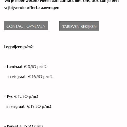
Wil je meer weten? Neem dan contact met ons, ook kun je een
vrijblijvende offerte aanvragen
Legservice
Showroom
Merken
Legprijzen p/m2:
- Laminaat € 8,50 p/m2
in visgraat € 16,50 p/m2
- Pvc € 12,50 p/m2
in visgraat € 19,50 p/m2
- Parket € 15,50 p/m2