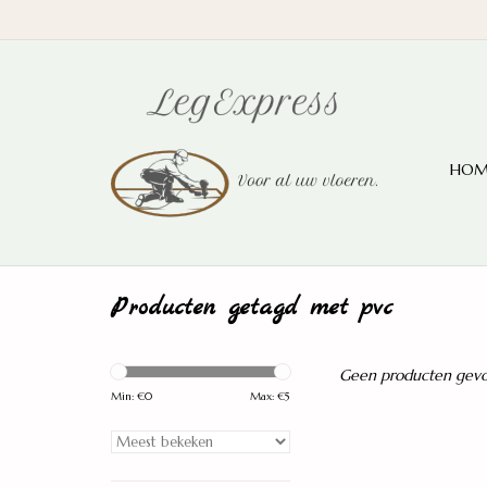
HOM
Producten getagd met pvc
Geen producten gevon
Min: €
0
Max: €
5