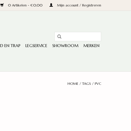
0 Artikelen - €0,00
Mijn account / Registreren
D EN TRAP
LEGSERVICE
SHOWROOM
MERKEN
HOME
/
TAGS
/
PVC