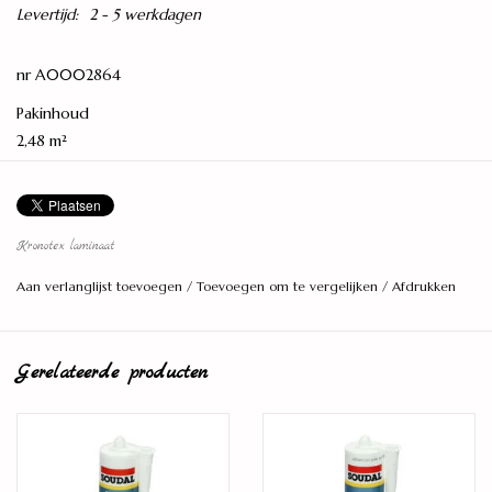
Levertijd:
2 - 5 werkdagen
nr A0002864
Pakinhoud
2,48 m²
Afmetingen
1292 x 192 x 7 mm
Totale dikte
Kronotex laminaat
7 mm
Aan verlanglijst toevoegen
/
Toevoegen om te vergelijken
/
Afdrukken
Planken per pak
10 stuks
Gerelateerde producten
Legmethode
Kliksysteem (5G)
V-groef
4V (rondom de plank)