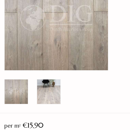
Legservice
Showroom
Merken
€15,90
per m
2