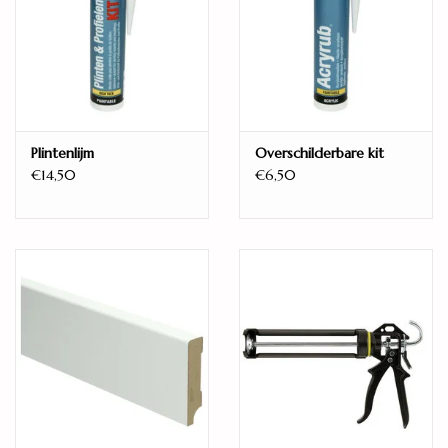
Gebruikersklasse
Klasse 31 (licht commercieel en huishoudelijk gebruik)
Warmteweerstand
0,06 m² K/W
Geschikt voor vloerverwarming
Plintenlijm
Overschilderbare kit
Ja
€14,50
€6,50
De
Panthera Nairobi Oak C2833
is een moderne laminaatvloer
met een elegante
grijze
houtstructuur. De subtiele nerftekening
en 4V-groef geven een realistische en luxueuze uitstraling aan
elke ruimte. Dankzij het robuuste
5G-kliksysteem
is de vloer
eenvoudig te installeren en geschikt voor zowel huishoudelijk als
licht commercieel gebruik.