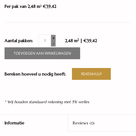
Per pak van 2,48 m
€39,42
2
+
2
Aantal pakken:
2,48 m
| €39,42
-
TOEVOEGEN AAN WINKELWAGEN
Bereken hoeveel u nodig heeft:
REKENHULP
* Wij houden standaard rekening met 5% verlies
Informatie
Reviews
(0)