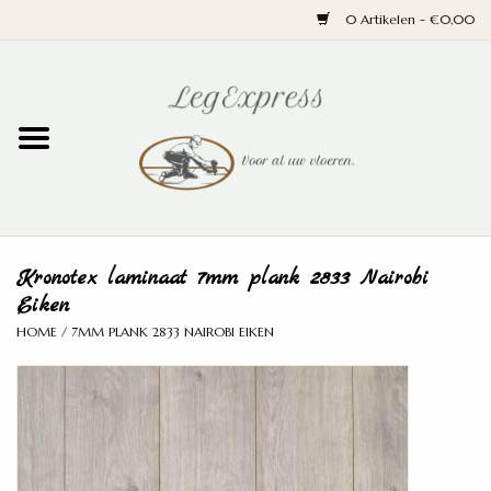
0 Artikelen - €0,00
Home
Laminaat
PVC
Kronotex laminaat 7mm plank 2833 Nairobi
Parket
Eiken
HOME
/
7MM PLANK 2833 NAIROBI EIKEN
Ondervloeren
Plinten
Wand en trap