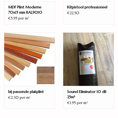
MDF Plint Moderne
Kitpistool professioneel
70x15 mm RAL9010
€22,50
€5.95 per m
1
bij passende plakplint
Sound Eliminator 10 dB
25m²
€2.30 per m
1
€1.95 per m
2