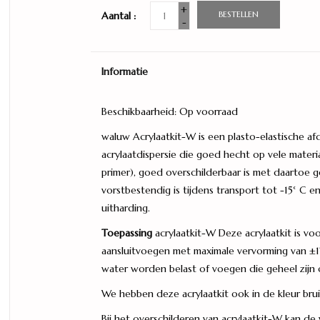
+
BESTELLEN
Aantal :
-
Informatie
Beschikbaarheid:
Op voorraad
waluw Acrylaatkit-W is een plasto-elastische af
acrylaatdispersie die goed hecht op vele mater
primer), goed overschilderbaar is met daartoe g
vorstbestendig is tijdens transport tot -15° C en
uitharding.
Toepassing
acrylaatkit-W Deze acrylaatkit is vo
aansluitvoegen met maximale vervorming van ±12
water worden belast of voegen die geheel zijn 
We hebben deze acrylaatkit ook in de kleur bruin
Bij het overschilderen van acrylaatkit-W kan de v