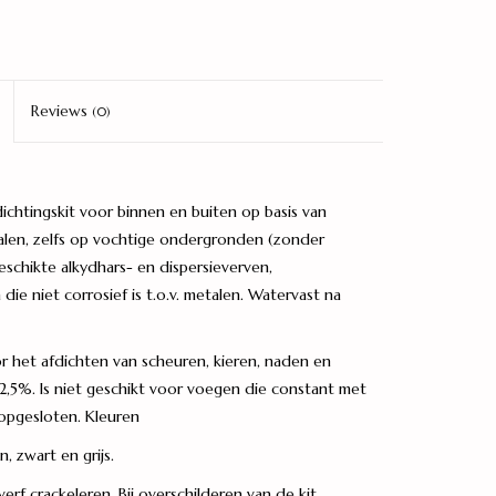
Reviews
(0)
dichtingskit voor binnen en buiten op basis van
ialen, zelfs op vochtige ondergronden (zonder
eschikte alkydhars- en dispersieverven,
 die niet corrosief is t.o.v. metalen. Watervast na
or het afdichten van scheuren, kieren, naden en
,5%. Is niet geschikt voor voegen die constant met
opgesloten. Kleuren
, zwart en grijs.
erf crackeleren. Bij overschilderen van de kit