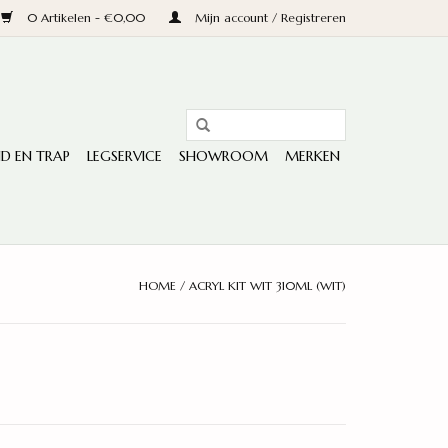
0 Artikelen - €0,00
Mijn account / Registreren
D EN TRAP
LEGSERVICE
SHOWROOM
MERKEN
HOME
/
ACRYL KIT WIT 310ML (WIT)