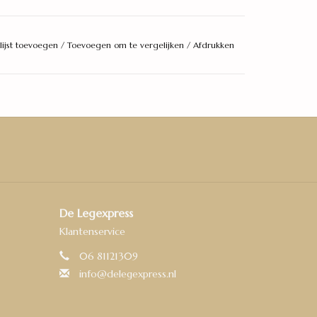
lijst toevoegen
/
Toevoegen om te vergelijken
/
Afdrukken
De Legexpress
Klantenservice
06 81121309
info@delegexpress.nl