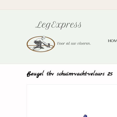
HOM
Beugel tbv schuim-vacht-velours 25