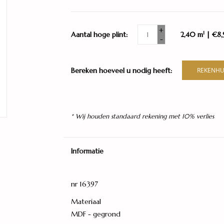
+
1
Aantal hoge plint:
2,40 m
| €8,
-
Bereken hoeveel u nodig heeft:
REKENHU
* Wij houden standaard rekening met 10% verlies
Informatie
nr 16397
Materiaal
MDF - gegrond