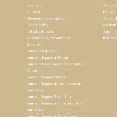
Over ons
Alle pr
Contact
Nieuwe 
Algemene voorwaarden
Aanbied
Privacy Policy
Merken
Betaalmethoden
Tags
Verzenden & retourneren
RSS-fee
showroom
Laminaat legservice
Laminaat leggen in Breda
Laminaat laten Leggen in Bergen op
Zoom
Laminaat leggen Den Haag
Laminaat leggen in eindhoven en
omstreken
Laminaat leggen Etten-Leur
Laminaat leggen in Oosterhout en
omstreken
Laminaat leggen in Roosendaal bij