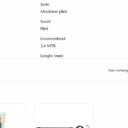
Serie
Moderne plint
Soort
Plint
Levereenheid
2,4 MTR
Lengte (mm)
2.400
Aan verlang
Hoogte (mm)
70
Dikte (mm)
12
rbare kit
Kitpistool professioneel
Kleur
Wit
 WINKELWAGEN
TOEVOEGEN AAN WINKELWAGEN
Merk