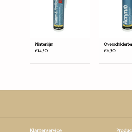
Plintenlijm
Overschilderba
€14,50
€6,50
Klantenservice
Produc