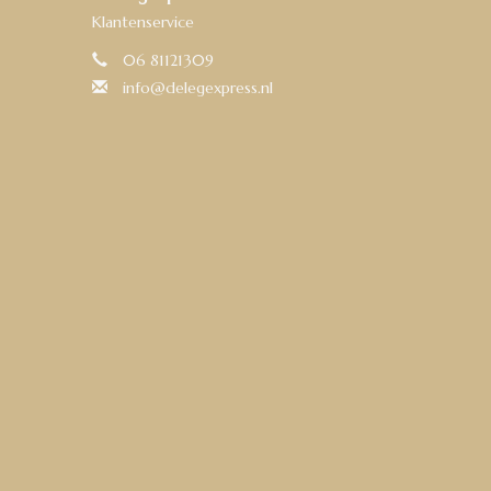
Klantenservice
06 81121309
info@delegexpress.nl