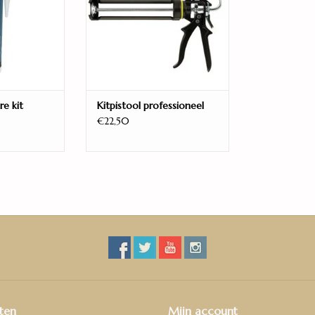
Budgetline
Montagewijze
Verlijmen
Budget Line plinten zijn scherp geprijsde MDF p
dienen geschilderd te worden in een kleur naar
re kit
Kitpistool professioneel
€22,50
ten
Mijn account