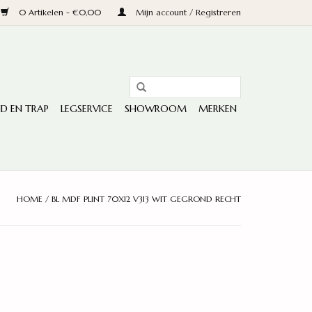
0 Artikelen - €0,00
Mijn account / Registreren
D EN TRAP
LEGSERVICE
SHOWROOM
MERKEN
HOME
/
BL MDF PLINT 70X12 V313 WIT GEGROND RECHT