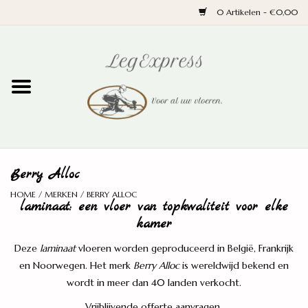
0 Artikelen - €0,00
Home
Laminaat
PVC
Berry Alloc
Parket
HOME
/
MERKEN
/
BERRY ALLOC
laminaat: een vloer van topkwaliteit voor elke
Ondervloeren
kamer
Deze
laminaat
vloeren worden geproduceerd in België, Frankrijk
Plinten
en Noorwegen. Het merk
Berry Alloc
is wereldwijd bekend en
wordt in meer dan 40 landen verkocht.
Wand en trap
Vrijblijvende offerte aanvragen