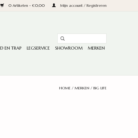
0 Artikelen - €0,00
Mijn account / Registreren
D EN TRAP
LEGSERVICE
SHOWROOM
MERKEN
HOME
/
MERKEN
/
BIG LIFE