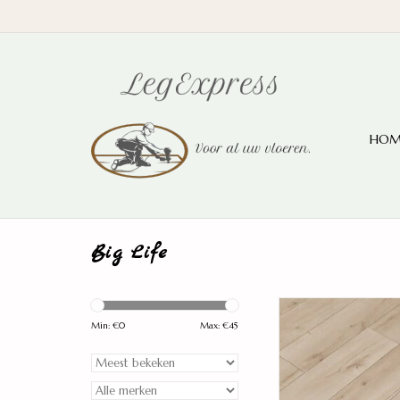
HOM
Big Life
Big Life Donau 
Min: €
0
Max: €
45
TOEVOEGEN AAN WI