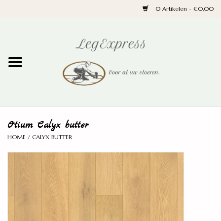
0 Artikelen - €0,00
Home
Laminaat
PVC
Otium Calyx butter
Parket
HOME
/
CALYX BUTTER
Ondervloeren
Plinten
Wand en trap