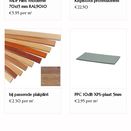
MDF Plint Moderne
Kitpistool professioneel
70x15 mm RAL9010
Vellingkant
€22,50
€5.95 per m
1
4V
Verbinding
Twin clic
Gebruiksklasse huishoudelijk
23
Gebruiksklasse commercieel
32 (AC4)
Garantie huishoudelijk
20 jaar
Geschikt voor vloerkoeling
bij passende plakplint
PPC 10dB XPS-plaat 5mm
€2.30 per m
€2.95 per m
1
2
Ja
Merk
OTIUM at Home