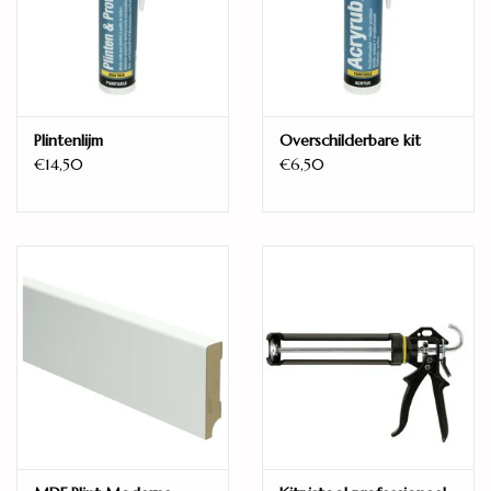
19,2
Dikte (mm)
8
Geschikt voor vloerverwarming
Plintenlijm
Overschilderbare kit
Ja
€14,50
€6,50
Model
Plank / 1-strook
Aantal planken per pak
9
Unieke planken per decor
Tot 40
Legwijze
Zwevend
Warmteweerstand (m2K/W)
0,073