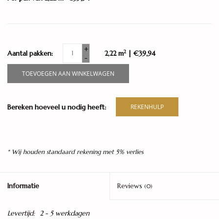
+
2
Aantal pakken:
2,22 m
| €39,94
-
TOEVOEGEN AAN WINKELWAGEN
Bereken hoeveel u nodig heeft:
REKENHULP
* Wij houden standaard rekening met 5% verlies
Informatie
Reviews
(0)
Levertijd:
2 - 5 werkdagen