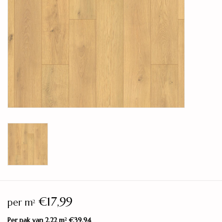
Legservice
Showroom
Merken
€17,99
per m
2
Per pak van 2,22 m
€39,94
2