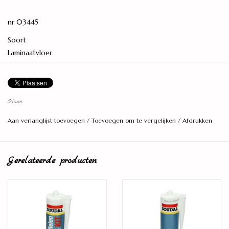
nr 03445
Soort
Laminaatvloer
Serie
Calyx
Materiaal
Otium
HDF
Aan verlanglijst toevoegen
/
Toevoegen om te vergelijken
/
Afdrukken
PEFC/FSC certificatie
PEFC 70%
Gerelateerde producten
Levereenheid
2,22 M2
Lengte (cm)
128,5
Breedte (cm)