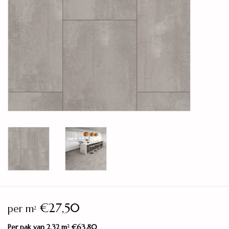
Legservice
Showroom
Merken
€27,50
per m
2
Per pak van 2,32 m
€63,80
2