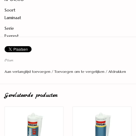
Soort
Laminaat
Serie
Everest
Materiaal
HDF
Otium
PEFC/FSC certificatie
Aan verlanglijst toevoegen
/
Toevoegen om te vergelijken
/
Afdrukken
PEFC 70%
Levereenheid
2,32 M2
Gerelateerde producten
Lengte (cm)
63,8
Breedte (cm)
19,2