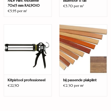
MDF Plint Moderne
BlueFloor 11 dB
4V
70x15 mm RAL9010
€5.70 per m
2
Oppervlaktestructuur
€5.95 per m
1
Steenstructuur
Verbinding
Droplock / dropdown
Gebruiksklasse huishoudelijk
23
Gebruiksklasse commercieel
32 (AC4)
Garantie huishoudelijk
20 jaar
Kitpistool professioneel
bij passende plakplint
Geschikt voor vloerkoeling
€22,50
€2.30 per m
1
Ja
Merk
OTIUM at Home