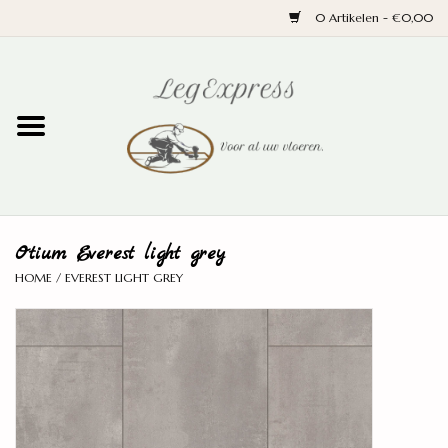
0 Artikelen - €0,00
Home
Laminaat
PVC
Otium Everest light grey
Parket
HOME
/
EVEREST LIGHT GREY
Ondervloeren
Plinten
Wand en trap