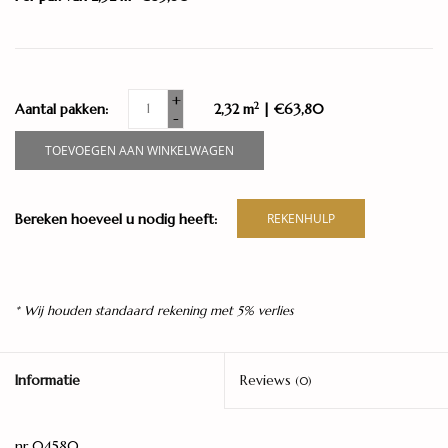
+
2
Aantal pakken:
2,32 m
| €63,80
-
TOEVOEGEN AAN WINKELWAGEN
Bereken hoeveel u nodig heeft:
REKENHULP
* Wij houden standaard rekening met 5% verlies
Informatie
Reviews
(0)
nr 04580