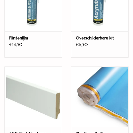
Dikte (mm)
8
Kant-en-klaar
Ja
Geschikt voor vloerverwarming
Plintenlijm
Overschilderbare kit
Ja
€14,50
€6,50
Model
Tegel
Unieke planken
11
Legwijze
Zwevend
Warmteweerstand (m2K/W)
0,072
Vellingkant