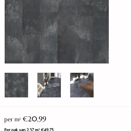
Legservice
Showroom
Merken
€20,99
per m
2
Per pak van 2,37 m
€49,75
2