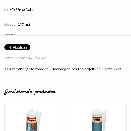
nr 5022640419
m2
inhoud: 2,37
Lengte:
60,4 centimeter
Breedte:
laminaat tegels
/
Ambiant
28,2 centimeter
Aan verlanglijst toevoegen
/
Toevoegen om te vergelijken
/
Afdrukken
Dikte:
8 millimeter
Aantal planken per pak:
Gerelateerde producten
12 stuks
Model:
Tegel
Montage:
Klikverbinding