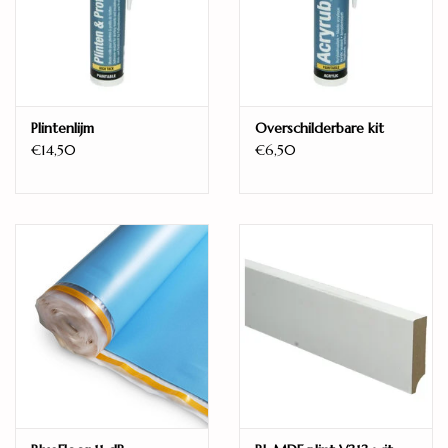
Randafwerking:
V4 - groef aan alle zijden
Eigenschappen:
Voelbare structuur
Plintenlijm
Overschilderbare kit
€14,50
€6,50
Geschikt voor:
Vloerverwarming
Warmteweerstand:
0,057 m2K/W
Gebruiksklasse:
AC4 - Klasse 32
garantie:
20 jaar
Ambiant Expression Faro tegellaminaat