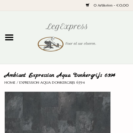
0 Artikelen - €0,00
Home
Laminaat
PVC
Ambiant Expression Aqua Donkergrijs 6394
Parket
HOME
/
EXPRESSION AQUA DONKERGRIJS 6394
Ondervloeren
Plinten
Wand en trap