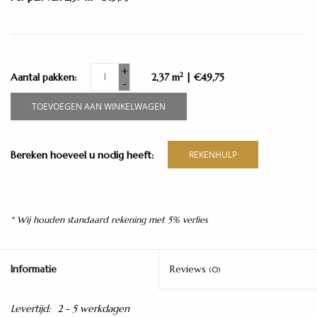
+
2
Aantal pakken:
2,37 m
| €49,75
-
TOEVOEGEN AAN WINKELWAGEN
Bereken hoeveel u nodig heeft:
REKENHULP
* Wij houden standaard rekening met 5% verlies
Informatie
Reviews
(0)
Levertijd:
2 - 5 werkdagen