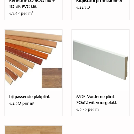
RedFloor 1.0 400 mu +
Kitpistool professioneel
10 dB PVC klik
Vellingkant
€22,50
€5.47 per m
2
Micro 4V
Oppervlaktestructuur
Houtstructuur
Verbinding
Droplock / dropdown
REACH certifcaat
Ja
Gebruiksklasse huishoudelijk
23
Gebruiksklasse commercieel
bij passende plakplint
MDF Moderne plint
70x12 wit voorgelakt
€2.30 per m
1
33 (AC5)
RAL 9010
€3.75 per m
1
Garantie huishoudelijk
15 jaar
Garantie commercieel