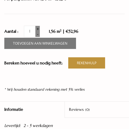
+
2
Aantal :
1,56 m
| €52,96
-
TOEVOEGEN AAN WINKELWAGEN
Bereken hoeveel u nodig heeft:
REKENHULP
* Wij houden standaard rekening met 5% verlies
Informatie
Reviews
(0)
Levertijd:
2 - 5 werkdagen