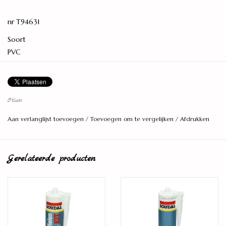
nr T94631
Soort
PVC
Serie
Herringbone
Levereenheid
Otium
1,56 M2
Aan verlanglijst toevoegen
/
Toevoegen om te vergelijken
/
Afdrukken
Lengte (cm)
72
Gerelateerde producten
Breedte (cm)
12
Dikte (mm)
5,5
Toplaagdikte (mm)