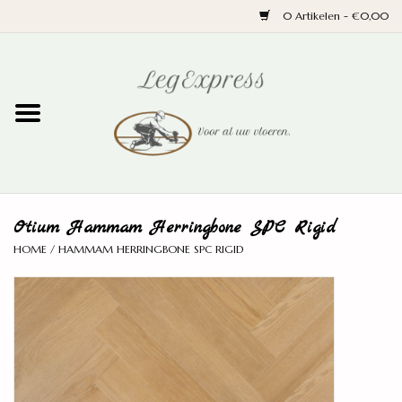
0 Artikelen - €0,00
Home
Laminaat
PVC
Otium Hammam Herringbone SPC Rigid
Parket
HOME
/
HAMMAM HERRINGBONE SPC RIGID
Ondervloeren
Plinten
Wand en trap