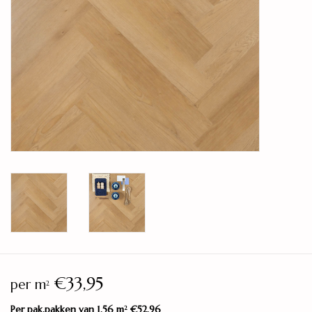
Legservice
Showroom
Merken
€33,95
per m
2
Per pak.pakken van 1,56 m
€52,96
2