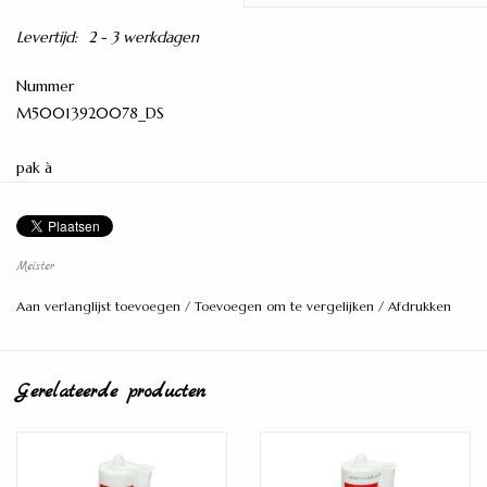
Levertijd:
2 - 3 werkdagen
Nummer
M50013920078_DS
pak à
2,772m²
Formaat
Meister
Landhuisdeel
Aan verlanglijst toevoegen
/
Toevoegen om te vergelijken
/
Afdrukken
Oppervlakteveredeling
ultramat gelakt
Gerelateerde producten
Totale dikte
8 mm.