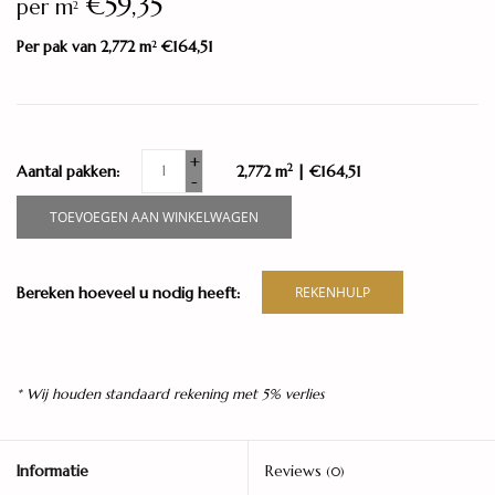
€59,35
per m
2
Per pak van 2,772 m
€164,51
2
+
2
Aantal pakken:
2,772 m
| €164,51
-
TOEVOEGEN AAN WINKELWAGEN
Bereken hoeveel u nodig heeft:
REKENHULP
* Wij houden standaard rekening met 5% verlies
Informatie
Reviews
(0)