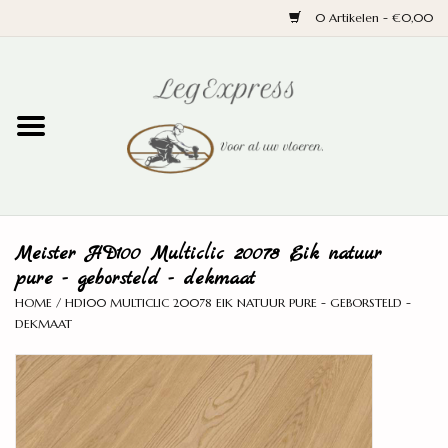
0 Artikelen - €0,00
Home
Laminaat
PVC
Meister HD100 Multiclic 20078 Eik natuur
Parket
pure - geborsteld - dekmaat
HOME
/
HD100 MULTICLIC 20078 EIK NATUUR PURE - GEBORSTELD -
Ondervloeren
DEKMAAT
Plinten
Wand en trap