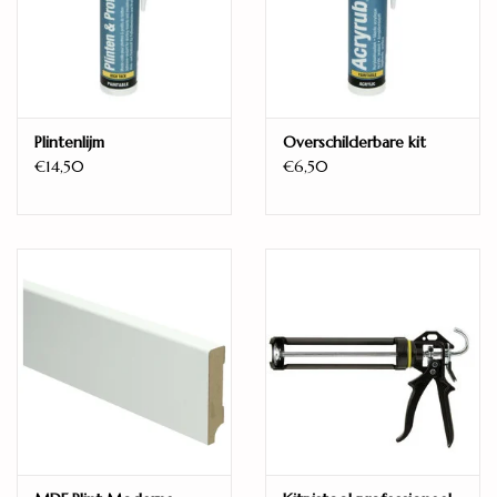
Unizip
Randafwerking:
V4 - groef aan alle zijden
Eigenschappen:
24 uur Waterbestendig
Plintenlijm
Overschilderbare kit
€14,50
€6,50
schikt voor:
Vloerverwarming
Fabrieksgarantie:
25 jaar
HD400 Lindura houten vloeren 27 cm.
Door de innovatieve ultramatte lak (Duratec Nature), die tot
diep in de individuele poriën wordt aangebracht, ontstaat een
sterk verbeterde vlekbestendigheid met antivingerafdrukeffect
en een hoge bestendigheid tegen microkrassen en slijtage.
Tegelijkertijd profiteert de gebruiker dankzij Duratec Nature van