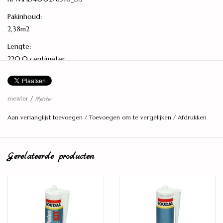
Pakinhoud:
2,38m2
Lengte:
220,0 centimeter
Breedte:
27,0 centimeter
meister
/
Meister
Dikte:
Aan verlanglijst toevoegen
/
Toevoegen om te vergelijken
/
Afdrukken
11 millimeter
Aantal planken per pak:
4 stuks
Gerelateerde producten
Model:
Lange en brede plank
Eigenschappen: ultramat gelakt
Montage: