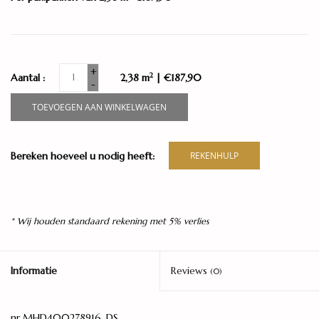
+
2
Aantal :
2,38 m
| €187,90
-
TOEVOEGEN AAN WINKELWAGEN
Bereken hoeveel u nodig heeft:
REKENHULP
* Wij houden standaard rekening met 5% verlies
Informatie
Reviews
(0)
nr MHD400278916_DS