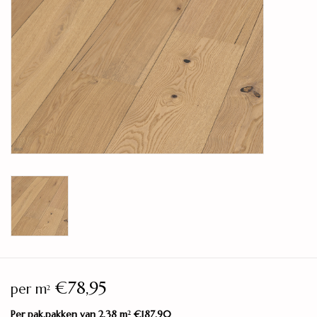
Legservice
Showroom
Merken
€78,95
per m
2
Per pak.pakken van 2,38 m
€187,90
2