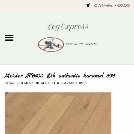
0 Artikelen - €0,00
Home
Laminaat
PVC
Meister HD400 Eik authentic karamel 8916
Parket
HOME
/
HD400 EIK AUTHENTIC KARAMEL 8916
Ondervloeren
Plinten
Wand en trap