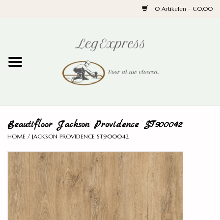
0 Artikelen - €0,00
Home
Laminaat
PVC
Beautifloor Jackson Providence ST900042
Parket
HOME
/
JACKSON PROVIDENCE ST900042
Ondervloeren
Plinten
Wand en trap