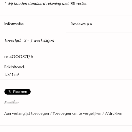
* Wij houden standaard rekening met 5% verlies
Informatie
Reviews
(0)
Levertijd:
2 - 5 werkdagen
nr 400087136
Pakinhoud:
1,573 m²
Lengte:
1,38 meter
Breedte:
Beautifloor
19,0 centimeter
Aan verlanglijst toevoegen
/
Toevoegen om te vergelijken
/
Afdrukken
Dikte:
9 millimeter