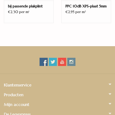
sijpelen, waardoor deze vloeren perfect geschikt zijn voor elke
bij passende plakplint
PPC 10dB XPS-plaat 5mm
ruimte in huis: van woonruimtes en slaapkamers tot keukens en
€2.30 per m
€2.95 per m
1
2
badkamers!
Klantenservice
Producten
Mijn account
De Legexpress