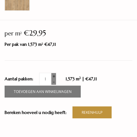
€29,95
per m
2
Per pak van 1,573 m
€47,11
2
+
2
Aantal pakken:
1,573 m
| €47,11
-
TOEVOEGEN AAN WINKELWAGEN
Bereken hoeveel u nodig heeft:
REKENHULP