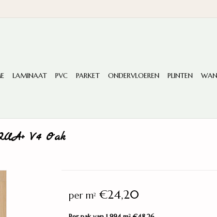
E
LAMINAAT
PVC
PARKET
ONDERVLOEREN
PLINTEN
WAN
AQUA+ V4 Oak
€24,20
per m
2
Per pak van 1,994 m
€48,26
2