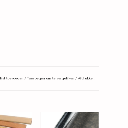
lijst toevoegen
/
Toevoegen om te vergelijken
/
Afdrukken
nde plakplint
polyurethaan ondervloer 2,0
mm
AN WINKELWAGEN