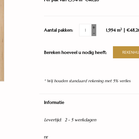
+
2
Aantal pakken:
1,994 m
| €48,2
-
Bereken hoeveel u nodig heeft:
REKENHU
* Wij houden standaard rekening met 5% verlies
Informatie
Levertijd:
2 - 5 werkdagen
nr