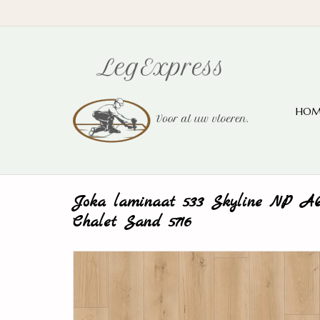
HOM
Joka laminaat 533 Skyline NP 
Chalet Sand 5716