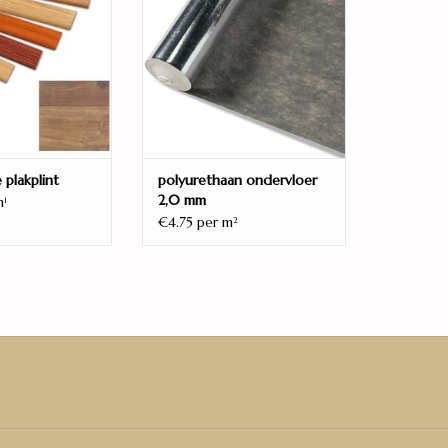
TOEVOEGEN AAN WINKELWAGEN
 plakplint
polyurethaan ondervloer
2,0 mm
m
1
€4.75 per m
2