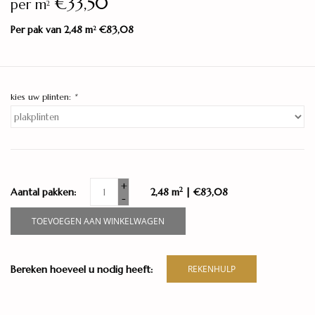
€33,50
per m
2
Per pak van 2,48 m
€83,08
2
kies uw plinten:
*
+
2
Aantal pakken:
2,48 m
| €83,08
-
TOEVOEGEN AAN WINKELWAGEN
Bereken hoeveel u nodig heeft:
REKENHULP