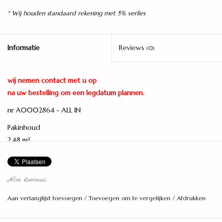
* Wij houden standaard rekening met 5% verlies
Informatie
Reviews
(0)
wij nemen contact met u op
na uw bestelling om een legdatum plannen.
nr A0002864 - ALL IN
Pakinhoud
2,48 m²
Afmetingen
1292 x 192 x 7 mm
All-in Laminaat.
Totale dikte
Aan verlanglijst toevoegen
/
Toevoegen om te vergelijken
/
Afdrukken
7 mm
Planken per pak