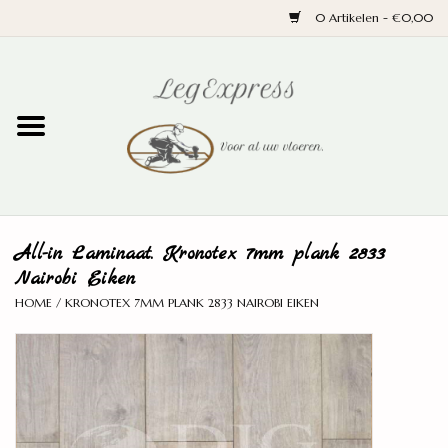
0 Artikelen - €0,00
Home
Laminaat
PVC
All-in Laminaat. Kronotex 7mm plank 2833
Parket
Nairobi Eiken
HOME
/
KRONOTEX 7MM PLANK 2833 NAIROBI EIKEN
Ondervloeren
Plinten
Wand en trap