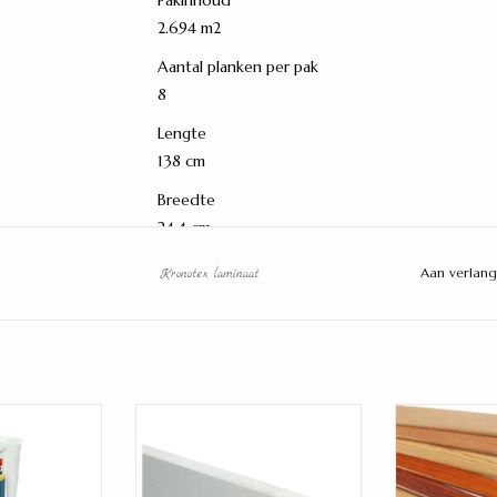
Pakinhoud
2.694 m2
Aantal planken per pak
8
Lengte
138 cm
Breedte
24.4 cm
Dikte
Aan verlang
Kronotex laminaat
8 mm
Strook
1-Strook
Vloerverwarming
rbare kit
wit gegrond recht
bij passe
ja
 WINKELWAGEN
TOEVOEGEN AAN WINKELWAGEN
TOEVOEGEN A
Warmteweerstand (R)
0.06