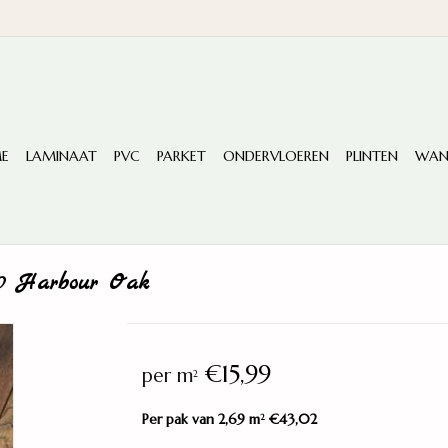
E
LAMINAAT
PVC
PARKET
ONDERVLOEREN
PLINTEN
WAN
70 Harbour Oak
€15,99
per m
2
Per pak van 2,69 m
€43,02
2