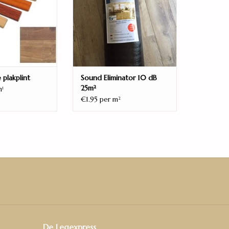
 plakplint
Sound Eliminator 10 dB
25m²
m
1
€1.95 per m
2
De Legexpress