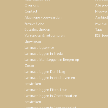
Over ons
Alle pr
Contact
Nieuwe 
Algemene voorwaarden
Aanbied
Privacy Policy
Merken
Betaalmethoden
Tags
Verzenden & retourneren
RSS-fee
showroom
Laminaat legservice
Laminaat leggen in Breda
Laminaat laten Leggen in Bergen op
Zoom
Laminaat leggen Den Haag
Laminaat leggen in eindhoven en
omstreken
Laminaat leggen Etten-Leur
Laminaat leggen in Oosterhout en
omstreken
Laminaat leggen in Roosendaal bij