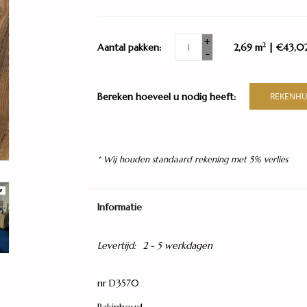
+
2
Aantal pakken:
2,69 m
| €43,0
-
Bereken hoeveel u nodig heeft:
REKENHU
* Wij houden standaard rekening met 5% verlies
Informatie
Levertijd:
2 - 5 werkdagen
nr D3570