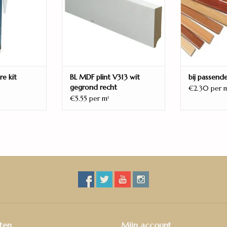
Gebruikersklasse
32/AC4
Randafwerking
4V
re kit
BL MDF plint V313 wit
bij passende
Matlook
gegrond recht
€2.30 per 
ja
€5.55 per m
1
Klik
ja
Antistatisch
ja
Projectlaminaat
ja
Garantie
25 jaar
ten
Mijn account