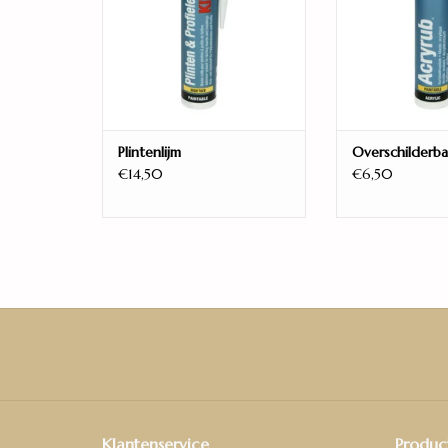
Plintenlijm
Overschilderba
€14,50
€6,50
Klantenservice
Produc