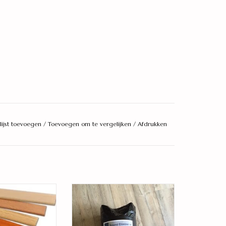
lijst toevoegen
/
Toevoegen om te vergelijken
/
Afdrukken
nde plakplint
polyurethaan ondervloer 2,0
mm
AN WINKELWAGEN
TOEVOEGEN AAN WINKELWAGEN