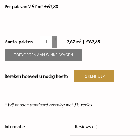
Per pak van 2,67 m
€62,88
2
+
2
Aantal pakken:
2,67 m
| €62,88
-
TOEVOEGEN AAN WINKELWAGEN
Bereken hoeveel u nodig heeft:
REKENHULP
* Wij houden standaard rekening met 5% verlies
Informatie
Reviews
(0)