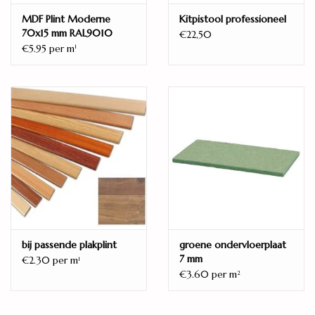
MDF Plint Moderne
Kitpistool professioneel
70x15 mm RAL9010
€22,50
€5.95 per m
1
bij passende plakplint
groene ondervloerplaat
7 mm
€2.30 per m
1
€3.60 per m
2