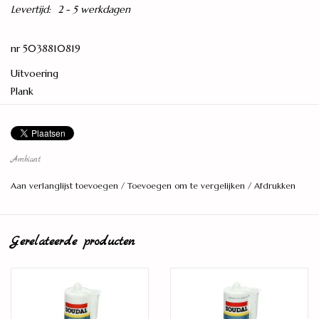
Levertijd:
2 - 5 werkdagen
nr 5038810819
Uitvoering
Plank
Breedte
242 mm
Lengte
Ambiant
1380 mm
Aan verlanglijst toevoegen
/
Toevoegen om te vergelijken
/
Afdrukken
Dikte
8 mm
Gerelateerde producten
Vellingkant
4-zijdig
Vloerverwarming/-verkoeling
Geschikt