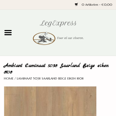
0 Artikelen - €0,00
Home
Laminaat
PVC
Ambiant Laminaat 5038 Saarland Beige eiken
Parket
8108
HOME
/
LAMINAAT 5038 SAARLAND BEIGE EIKEN 8108
Ondervloeren
Plinten
Wand en trap