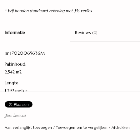
* Wij houden standaard rekening met 5% verlies
Informatie
Reviews
(0)
nr 17020065636M
Pakinhoud:
2,542 m2
Lengte:
1,292 meter
Breedte:
24,6 centimeter
Joka laminaat
Dikte:
Aan verlanglijst toevoegen
/
Toevoegen om te vergelijken
/
Afdrukken
8 millimeter
Aantal planken per pak: