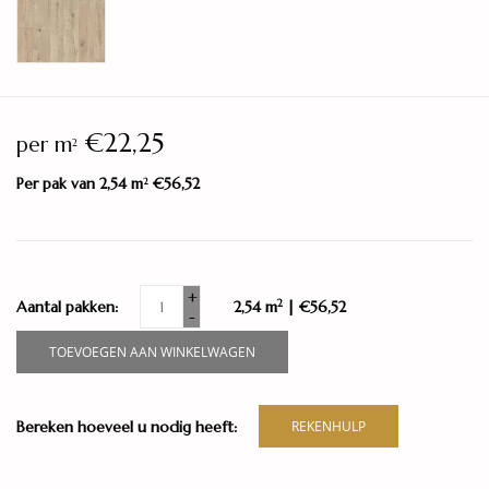
€22,25
per m
2
Per pak van 2,54 m
€56,52
2
+
2
Aantal pakken:
2,54 m
| €56,52
-
TOEVOEGEN AAN WINKELWAGEN
Bereken hoeveel u nodig heeft:
REKENHULP