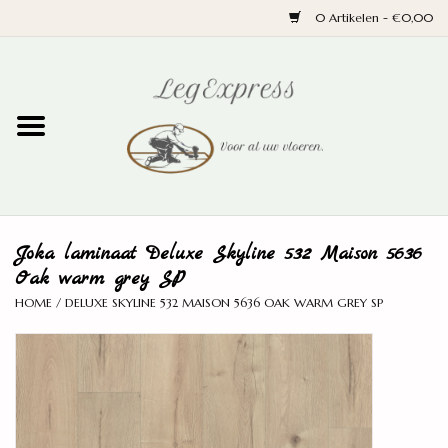
0 Artikelen - €0,00
Home
Laminaat
PVC
Joka laminaat Deluxe Skyline 532 Maison 5636
Parket
Oak warm grey SP
HOME
/
DELUXE SKYLINE 532 MAISON 5636 OAK WARM GREY SP
Ondervloeren
Plinten
Wand en trap