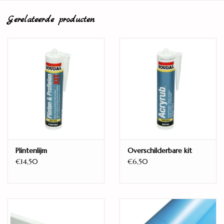
8 stuks
Gerelateerde producten
Model:
Brede plank
Montage:
DuoConnect+ kliksysteem
Randafwerking:
V4 - groef aan alle zijden
Eigenschappen:
Mat
Geschikt voor:Vloerverwarming
Plintenlijm
Overschilderbare kit
€14,50
€6,50
Warmteweerstand:
0,067 m2K/W
Gebruiksklasse:
AC4 - Klasse 32