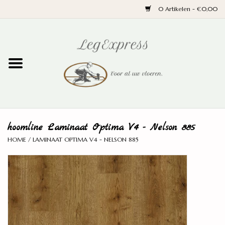
0 Artikelen - €0,00
Home
Laminaat
PVC
hoomline Laminaat Optima V4 - Nelson 885
Parket
HOME
/
LAMINAAT OPTIMA V4 - NELSON 885
Ondervloeren
Plinten
Wand en trap