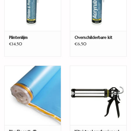
Geschikt
Gebruiksklasse consument
23 – Zwaar woongebruik
Garantie consument
Plintenlijm
Overschilderbare kit
15 jaar
€14,50
€6,50
Click verbinding
Uniclic
hoomline Laminaat Optima V4 - Nelson 885
Optima V4 is zeer fraai met zijn matte afwerking en natuurlijke
look. Deze vloer is geschikt voor licht normaal woongebruik. In
10 kleuren verkrijgbaar dus in vele interieurstijlen toepasbaar.