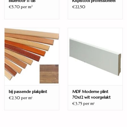
BlueFloor 11 dB
Kitpistool professioneel
€5.70 per m
€22,50
2
bij passende plakplint
MDF Moderne plint
70x12 wit voorgelakt
€2.30 per m
1
RAL 9010
€3.75 per m
1