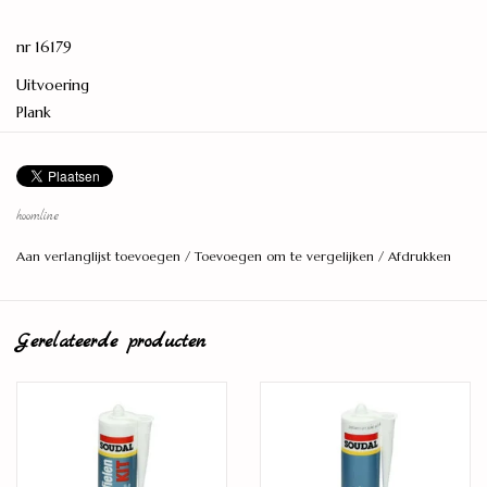
nr 16179
Uitvoering
Plank
Montage
Click
Breedte plank
hoomline
192 mm
Aan verlanglijst toevoegen
/
Toevoegen om te vergelijken
/
Afdrukken
Lengte plank
1261 mm
Gerelateerde producten
Dikte
7 mm
Vellingkant
4-zijdig
Vloerverwarming/-verkoeling