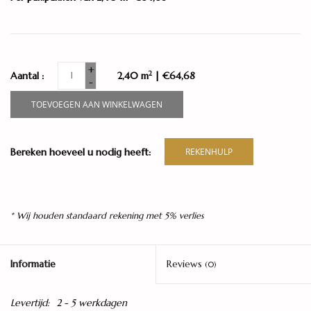
+
2
Aantal :
2,40 m
| €64,68
-
TOEVOEGEN AAN WINKELWAGEN
Bereken hoeveel u nodig heeft:
REKENHULP
* Wij houden standaard rekening met 5% verlies
Informatie
Reviews
(0)
Levertijd:
2 - 5 werkdagen