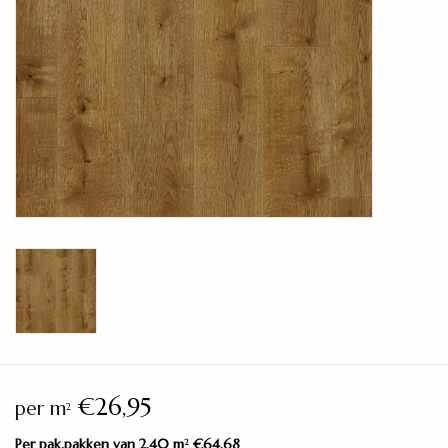
Legservice
Showroom
Merken
€26,95
per m
2
Per pak.pakken van 2,40 m
€64,68
2