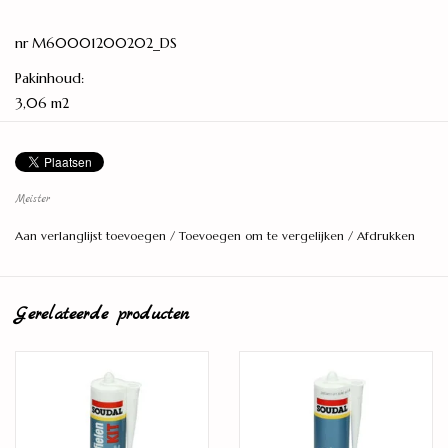
nr M60001200202_DS
Pakinhoud:
3,06 m2
Lengte:
1,288 meter
Breedte:
Meister
19,8 centimeter
Aan verlanglijst toevoegen
/
Toevoegen om te vergelijken
/
Afdrukken
Dikte:
7 millimeter
Gerelateerde producten
Aantal planken per pak:
12 stuks
Model:
Standaard plank
Montage: