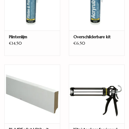
Multiclic
Randafwerking:
Vlak - zonder groef
Eigenschappen:
Plintenlijm
Overschilderbare kit
Mat
€14,50
€6,50
Geschikt voor:
Vloerverwarming
Warmteweerstand:
0,050 m2K/W
Gebruiksklasse:
AC3 - Klasse 31
Fabrieksgarantie:
15 jaar
Meister LC55 Multiclic Esdoorn 00202