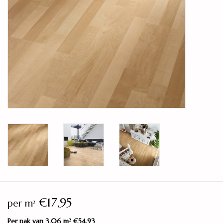
Legservice
Showroom
Merken
€17,95
per m
2
Per pak van 3,06 m
€54,93
2