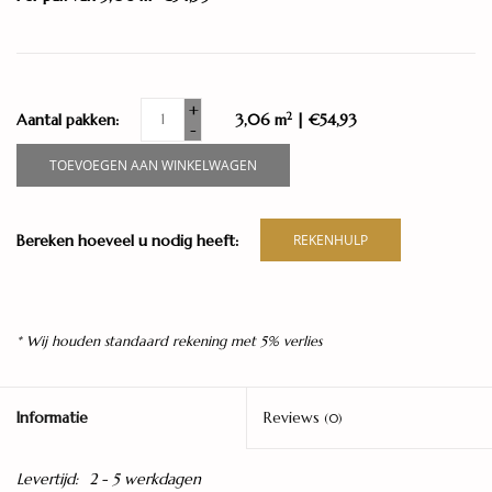
+
2
Aantal pakken:
3,06 m
| €54,93
-
TOEVOEGEN AAN WINKELWAGEN
Bereken hoeveel u nodig heeft:
REKENHULP
* Wij houden standaard rekening met 5% verlies
Informatie
Reviews
(0)
Levertijd:
2 - 5 werkdagen