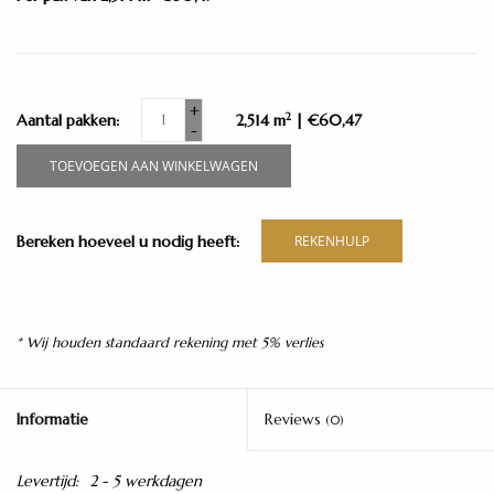
+
2
Aantal pakken:
2,514 m
| €60,47
-
TOEVOEGEN AAN WINKELWAGEN
Bereken hoeveel u nodig heeft:
REKENHULP
* Wij houden standaard rekening met 5% verlies
Informatie
Reviews
(0)
Levertijd:
2 - 5 werkdagen