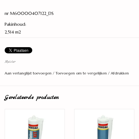
nr M60000407122_DS
Pakinhoud:
2,514 m2
Lengte:
1,288 meter
Breedte:
Meister
24,4 centimeter
Aan verlanglijst toevoegen
/
Toevoegen om te vergelijken
/
Afdrukken
Dikte:
8 millimeter
Gerelateerde producten
Aantal planken per pak:
8 stuks
Model:
Brede plank
Montage: