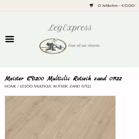
0 Artikelen - €0,00
Home
Laminaat
PVC
Meister LD200 Multiclic Rotseik zand 07122
Parket
HOME
/
LD200 MULTICLIC ROTSEIK ZAND 07122
Ondervloeren
Plinten
Wand en trap