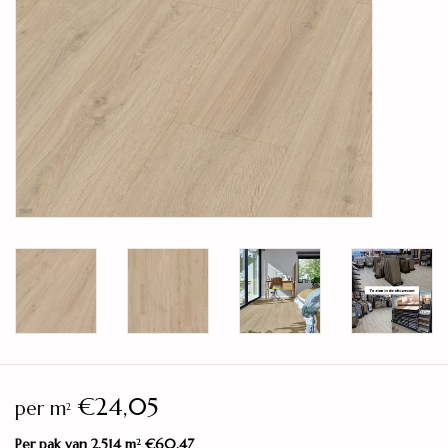
Legservice
Showroom
Merken
€24,05
per m
2
Per pak van 2,514 m
€60,47
2