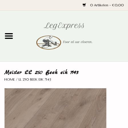
0 Artikelen - €0,00
Home
Laminaat
PVC
Meister LL 250 Beek eik 7143
Parket
HOME
/
LL 250 BEEK EIK 7143
Ondervloeren
Plinten
Wand en trap