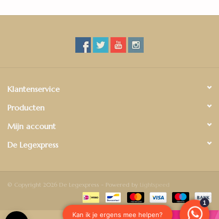
Verkrijgbaar in acht natuurlijke kleuren
Perfecte match voor ieder interieur
24 uur watervast
Klantenservice
Producten
Mijn account
De Legexpress
© Copyright 2026 De Legexpress - Powered by
Lightspeed