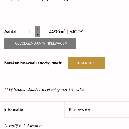
+
2
Aantal :
2,036 m
| €83,37
-
TOEVOEGEN AAN WINKELWAGEN
Bereken hoeveel u nodig heeft:
REKENHULP
* Wij houden standaard rekening met 5% verlies
Informatie
Reviews
(0)
Levertijd:
1-2 weken