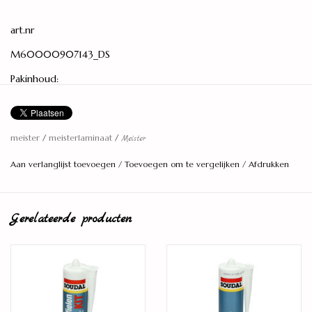
art.nr
M60000907143_DS
Pakinhoud:
2,04 m2
Lengte:
2,052 meter
meister
/
meisterlaminaat
/
Meister
Breedte:
Aan verlanglijst toevoegen
/
Toevoegen om te vergelijken
/
Afdrukken
24,8 centimeter
Dikte:
Gerelateerde producten
10 millimeter
Aantal planken per pak:
4 stuks
Model:
Lange en brede plank