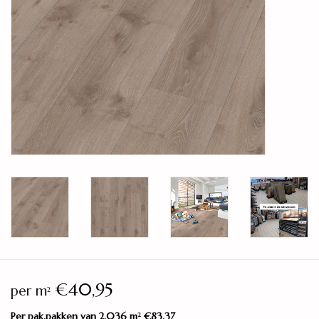
Legservice
Showroom
Merken
€40,95
per m
2
Per pak.pakken van 2,036 m
€83,37
2