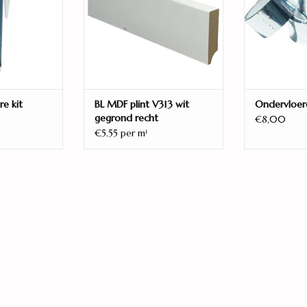
Eigenschappen:
Waterbestendig
Geschikt voor:
Vloerverwarming
re kit
BL MDF plint V313 wit
Ondervloer
Warmteweerstand:
gegrond recht
€8,00
0,057 m2K/W
€5.55 per m
1
Gebruiksklasse:
32/AC4 zwaar huishoudelijk gebruikVerwachte
Fabrieksgarantie:
25 jaar