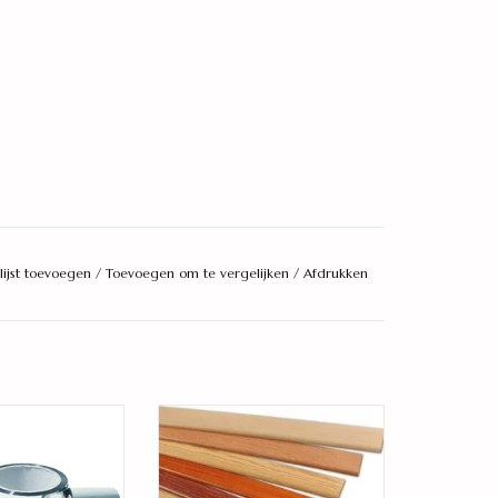
lijst toevoegen
/
Toevoegen om te vergelijken
/
Afdrukken
loerentape
bij passende plakplint
AN WINKELWAGEN
TOEVOEGEN AAN WINKELWAGEN