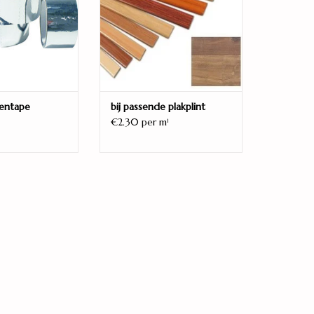
entape
bij passende plakplint
€2.30 per m
1