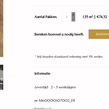
+
2
Aantal Pakken:
1,55 m
| €74,32
-
Bereken hoeveel u nodig heeft:
REKENHU
* Wij houden standaard rekening met 5% verlies
Informatie
Levertijd:
2 - 5 werkdagen
nr M60000107002_DS