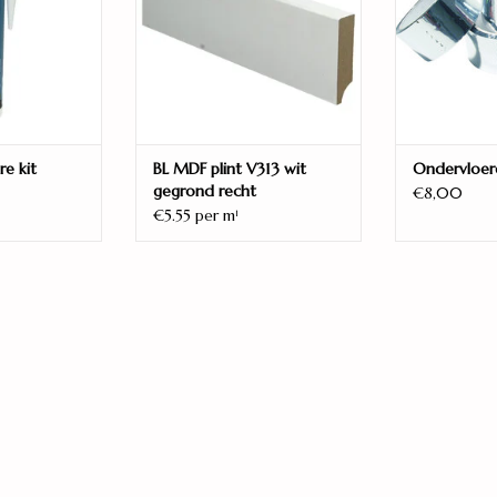
Eigenschappen:
Waterbestendig
Geschikt voor:
Vloerverwarming
re kit
BL MDF plint V313 wit
Ondervloer
Warmteweerstand:
gegrond recht
€8,00
0,057 m2K/W
€5.55 per m
1
Gebruiksklasse:
32/AC4 zwaar huishoudelijk gebruikVerwachte
Fabrieksgarantie:
25 jaar