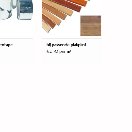
entape
bij passende plakplint
€2.30 per m
1