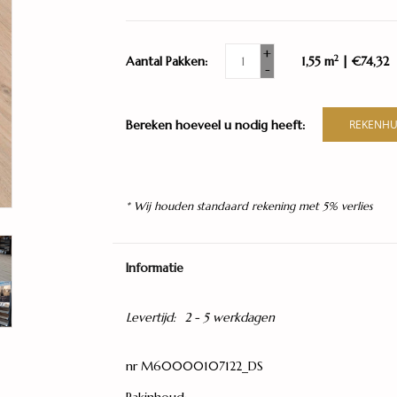
+
2
Aantal Pakken:
1,55 m
| €74,32
-
Bereken hoeveel u nodig heeft:
REKENHU
* Wij houden standaard rekening met 5% verlies
Informatie
Levertijd:
2 - 5 werkdagen
nr M60000107122_DS