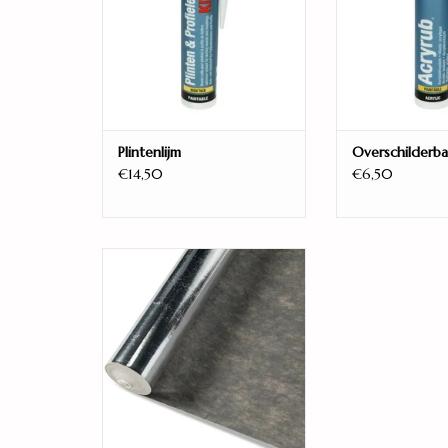
Plintenlijm
Overschilderba
€14,50
€6,50
polyurethaan ondervloer 2,0
mm
TOEVOEGEN AAN WINKELWAGEN