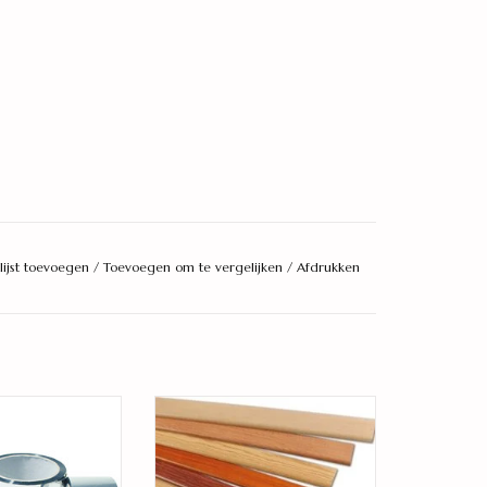
lijst toevoegen
/
Toevoegen om te vergelijken
/
Afdrukken
loerentape
bij passende plakplint
AN WINKELWAGEN
TOEVOEGEN AAN WINKELWAGEN