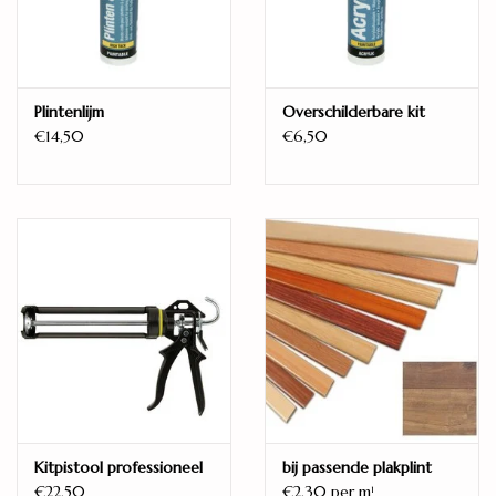
ja
Warmteweerstand (R)
0.043
Gebruikersklasse
Plintenlijm
Overschilderbare kit
31/AC3
€14,50
€6,50
Micro
V-groef
Klik
ja
Waterbestendig
ja
Projectlaminaat
ja
Garantie
Kitpistool professioneel
bij passende plakplint
12 jaar
€22,50
€2.30 per m
1