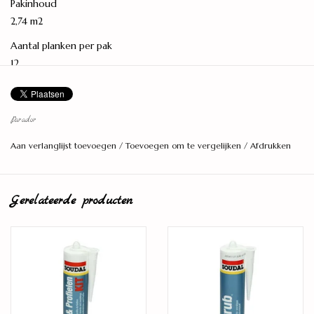
Pakinhoud
2,74 m2
Aantal planken per pak
12
Lengte
128.5 cm
Parador
Breedte
Aan verlanglijst toevoegen
/
Toevoegen om te vergelijken
/
Afdrukken
19.4 cm
Dikte
7 mm
Gerelateerde producten
Strook
3-Strook
Houtsoort
Acacia
Vloerverwarming