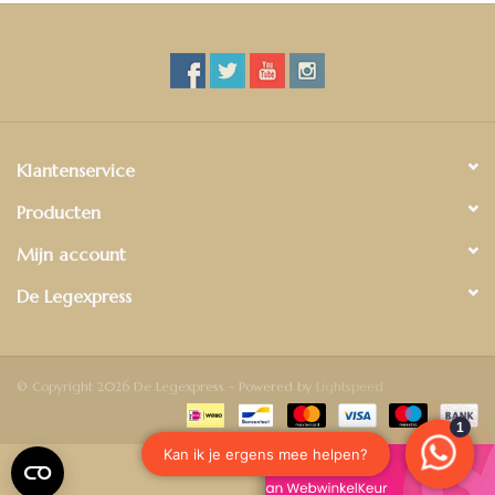
Klantenservice
Producten
Mijn account
De Legexpress
© Copyright 2026 De Legexpress - Powered by
Lightspeed