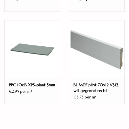
Parador Basic 200 4V Eiken geslepen
Wij zijn echt, innovatief, veeleisend en duurzaam. Onze innerlijke
houding komt tot uiting in onze producten. De Parador vloeren
voldoen aan de eisen van het dagelijkse leven en aan de eisen
van kwaliteit en design. Want het is ons doel om van elk huis het
mooiste huis ter wereld te maken.
PPC 10dB XPS-plaat 5mm
BL MDF plint 70x12 V313
wit gegrond recht
€2.95 per m
2
€3.75 per m
1