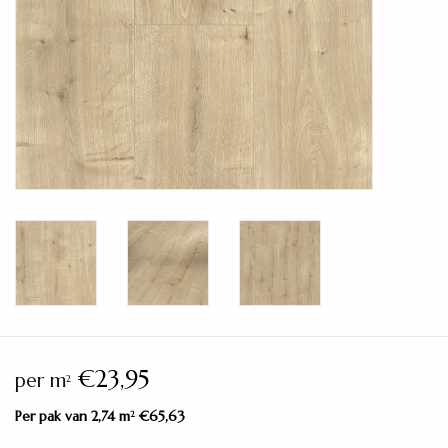
Legservice
Showroom
Merken
€23,95
per m
2
Per pak van 2,74 m
€65,63
2