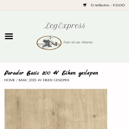
0 Artikelen - €0,00
Home
Laminaat
PVC
Parador Basic 200 4V Eiken geslepen
Parket
HOME
/
BASIC 200 4V EIKEN GESLEPEN
Ondervloeren
Plinten
Wand en trap