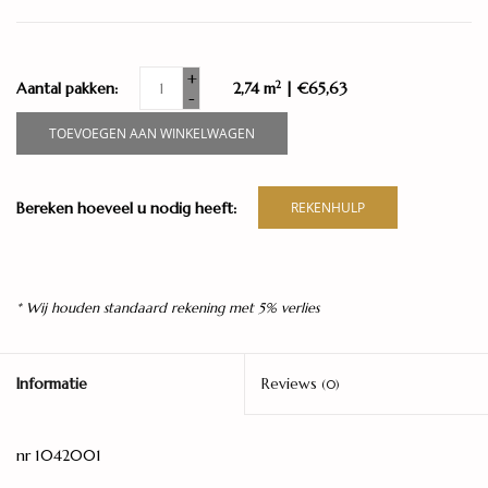
+
2
Aantal pakken:
2,74 m
| €65,63
-
TOEVOEGEN AAN WINKELWAGEN
Bereken hoeveel u nodig heeft:
REKENHULP
* Wij houden standaard rekening met 5% verlies
Informatie
Reviews
(0)
nr
1042001