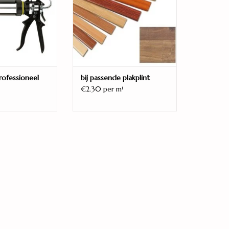
rofessioneel
bij passende plakplint
€2.30 per m
1
eige
radition Grijs-beige 1517691 laminaatvloer, dan
an de lage kant geprijsd is, doet dat niks af aan
t vloer heeft namelijk een klasse 32 en dat betekent
 waarin volop geleefd word. Denk aan de