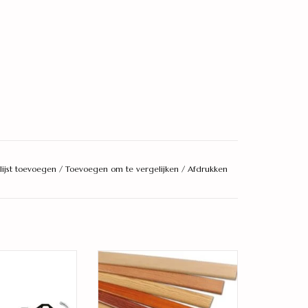
lijst toevoegen
/
Toevoegen om te vergelijken
/
Afdrukken
 professioneel
bij passende plakplint
AN WINKELWAGEN
TOEVOEGEN AAN WINKELWAGEN