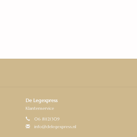
ust hart laten spelen en laten rondrennen in die
t zie je ook over 25 jaar nog, dan ziet de vloer er
De Legexpress
Klantenservice
06 81121309
info@delegexpress.nl