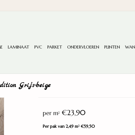
E
LAMINAAT
PVC
PARKET
ONDERVLOEREN
PLINTEN
WAN
ition Grijs-beige
€23,90
per m
2
Per pak van 2,49 m
€59,50
2