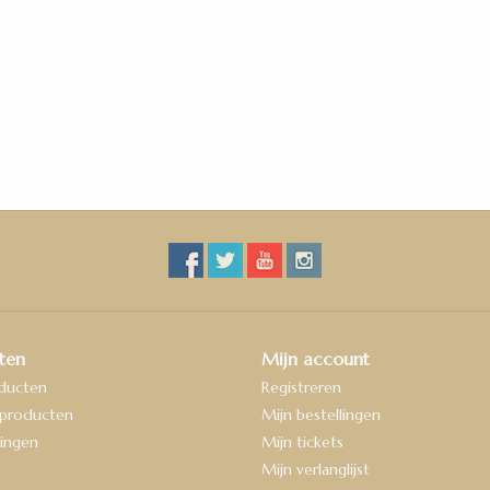
woonkamer. Je kunt je kinderen dus met een ger
kamers, de vloer gaat nog steeds lang mee! En da
nog steeds prachtig uit.
ten
Mijn account
oducten
Registreren
producten
Mijn bestellingen
ingen
Mijn tickets
Mijn verlanglijst