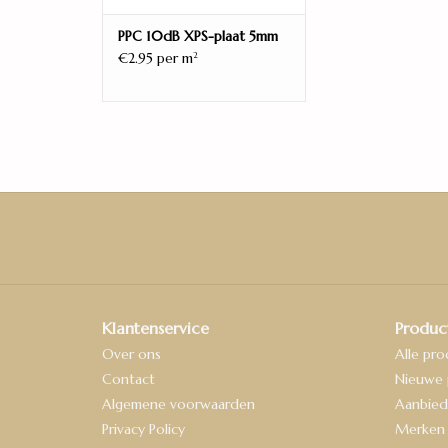
PPC 10dB XPS-plaat 5mm
€2.95 per m
2
Klantenservice
Produc
Over ons
Alle pr
Contact
Nieuwe 
Algemene voorwaarden
Aanbied
Privacy Policy
Merken