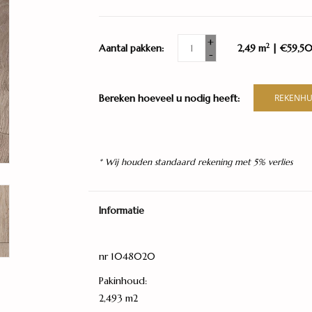
+
2
Aantal pakken:
2,49 m
| €59,5
-
Bereken hoeveel u nodig heeft:
REKENHU
* Wij houden standaard rekening met 5% verlies
Informatie
nr 1048020
Pakinhoud:
2,493 m2