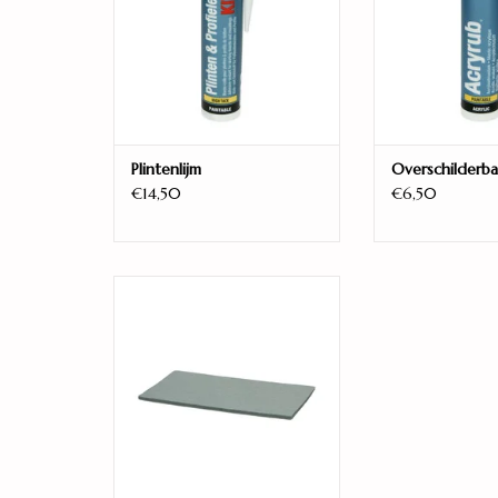
Plintenlijm
Overschilderba
€14,50
€6,50
PPC 10dB XPS-plaat 5mm
TOEVOEGEN AAN WINKELWAGEN