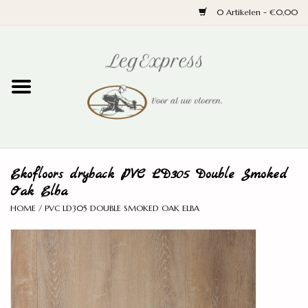
0 Artikelen - €0,00
Home
Laminaat
PVC
Ekofloors dryback PVC LD305 Double Smoked
Parket
Oak Elba
HOME
/
PVC LD305 DOUBLE SMOKED OAK ELBA
Ondervloeren
Plinten
Wand en trap