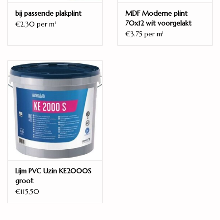
bij passende plakplint
MDF Moderne plint
70x12 wit voorgelakt
€2.30 per m
1
RAL 9010
€3.75 per m
1
Lijm PVC Uzin KE2000S
groot
€115,50