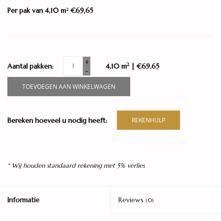
Per pak van 4,10 m
€69,65
2
+
2
Aantal pakken:
4,10 m
| €69,65
-
TOEVOEGEN AAN WINKELWAGEN
Bereken hoeveel u nodig heeft:
REKENHULP
* Wij houden standaard rekening met 5% verlies
Informatie
Reviews
(0)