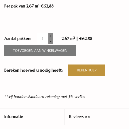
Per pak van 2,67 m
€62,88
2
+
2
Aantal pakken:
2,67 m
| €62,88
-
TOEVOEGEN AAN WINKELWAGEN
Bereken hoeveel u nodig heeft:
REKENHULP
* Wij houden standaard rekening met 5% verlies
Informatie
Reviews
(0)