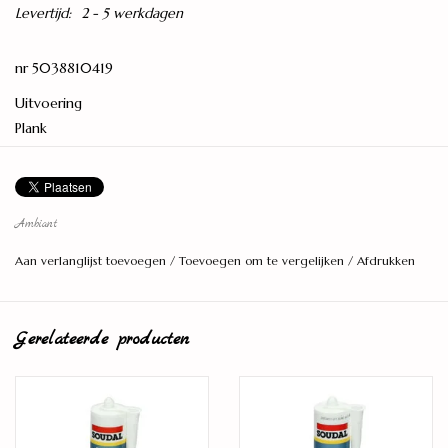
Levertijd:
2 - 5 werkdagen
nr 5038810419
Uitvoering
Plank
Breedte
242 mm
Lengte
Ambiant
1380 mm
Aan verlanglijst toevoegen
/
Toevoegen om te vergelijken
/
Afdrukken
Dikte
8 mm
Gerelateerde producten
Vellingkant
4-zijdig
Vloerverwarming/-verkoeling
Geschikt