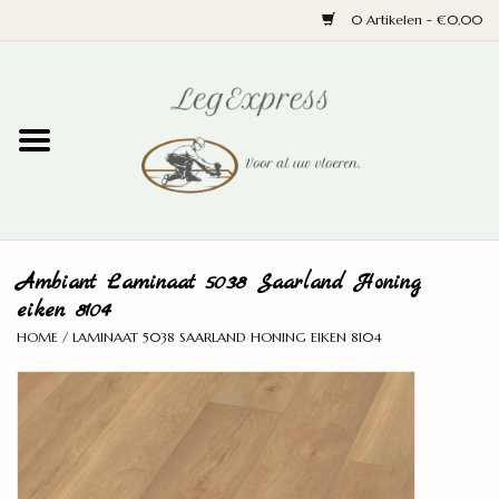
0 Artikelen - €0,00
Home
Laminaat
PVC
Ambiant Laminaat 5038 Saarland Honing
Parket
eiken 8104
HOME
/
LAMINAAT 5038 SAARLAND HONING EIKEN 8104
Ondervloeren
Plinten
Wand en trap