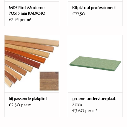
MDF Plint Moderne
Kitpistool professioneel
70x15 mm RAL9010
€22,50
€5.95 per m
1
bij passende plakplint
groene ondervloerplaat
7 mm
€2.30 per m
1
€3.60 per m
2