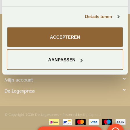
Legservice
Details tonen
Showroom
ACCEPTEREN
Merken
Klantenservice
AANPASSEN
Producten
Mijn account
De Legexpress
© Copyright 2026 De Legexpress - Powered by
Lightspeed