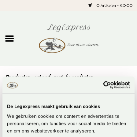
0 Artikelen - €0,00
Home
Laminaat
PVC
Producten getagd met hogeplinten
Parket
HOME
/
TAGS
/
HOGEPLINTEN
Ondervloeren
De Legexpress maakt gebruik van cookies
Plinten
We gebruiken cookies om content en advertenties te
Geen producten gevonden!...
personaliseren, om functies voor social media te bieden
en om ons websiteverkeer te analyseren.
Wand en trap