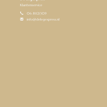
Klantenservice
06 81121309
info@delegexpress.nl