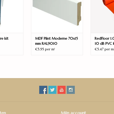
10 jaar
Geschikt voor vloerverwarming
ja
Soort vloerverwarming
watergedragen & Elektrisch
re kit
MDF Plint Moderne 70x15
RedFloor 1
mm RAL9010
10 dB PVC k
€5.95 per m
€5.47 per m
1
De Venera combineert het beste van twee were
natuurgetrouwe uitstraling. De subtiele v-groef 
woonruimte. En een bijkomend voordeel: deze pv
egaliserende vermogen en de geïntegreerde onde
vloer ook op een oneffen ondergrond installere
ten
Mijn account