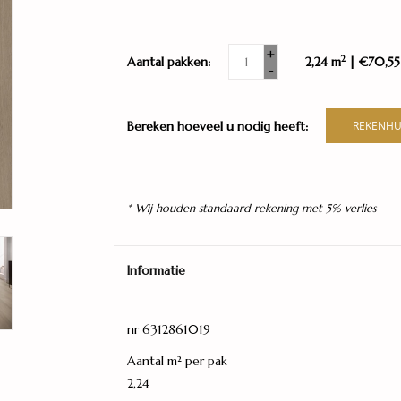
+
2
Aantal pakken:
2,24 m
| €70,55
-
Bereken hoeveel u nodig heeft:
REKENHU
* Wij houden standaard rekening met 5% verlies
Informatie
nr 6312861019
Aantal m² per pak
2,24