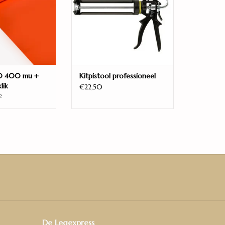
.0 400 mu +
Kitpistool professioneel
lik
€22,50
2
lden: optimaal gebruiksgemak en een warme
zorgt voor een levendige en natuurlijke stijl in jouw
c vloer is eenvoudig te reinigen. Dankzij het
rvloer van de click uitvoering, kan je deze pvc
n.
De Legexpress