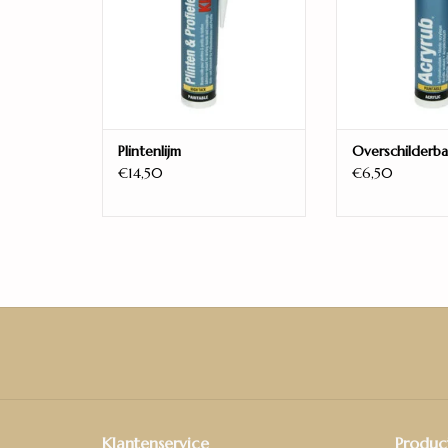
Plintenlijm
Overschilderba
€14,50
€6,50
Klantenservice
Produc