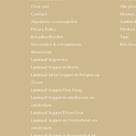
Over ons
Alle pr
Contact
Nieuwe 
Algemene voorwaarden
Aanbied
Privacy Policy
Merken
Betaalmethoden
Tags
Verzenden & retourneren
RSS-fee
showroom
Laminaat legservice
Laminaat leggen in Breda
Laminaat laten Leggen in Bergen op
Zoom
Laminaat leggen Den Haag
Laminaat leggen in eindhoven en
omstreken
Laminaat leggen Etten-Leur
Laminaat leggen in Oosterhout en
omstreken
Laminaat leggen in Roosendaal bij