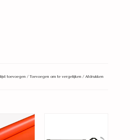
lijst toevoegen
/
Toevoegen om te vergelijken
/
Afdrukken
 PVC klik
Kitpistool professioneel
AN WINKELWAGEN
TOEVOEGEN AAN WINKELWAGEN