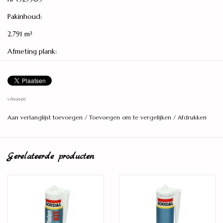
Pakinhoud:
2.791 m²
Afmeting plank:
1525 x 305 x 7 mm
Toplaag:
vtwonen
0.55 mm
Aan verlanglijst toevoegen
/
Toevoegen om te vergelijken
/
Afdrukken
Zwenkwielgeschikt:
incidenteel gebruik
Gerelateerde producten
Gebruiksklasse:
consument 23 – zwaar woongebruik / project 32 – commercieel
gebruik
Garantie:
consument 15 jaar / project 8 jaar