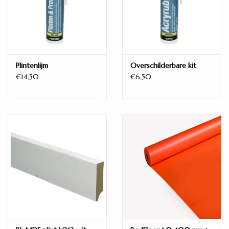
Warmtedoorlaatweerstand:
K/W/m² 0.068 kw/m²
De warme uitstraling van deze vloer brengt met recht sfeer in je
woning. De extra brede en lange planken laten elke ruimte groter
Plintenlijm
Overschilderbare kit
lijken. Ideaal als je niet zoveel ruimte hebt of juist luxe als je al
€14,50
€6,50
een ruime woonkamer hebt. Het levendige patroon van de vloer
is bijna niet van een echte houten vloer te onderscheiden. Door
de geluiddempende onderlaag is de vloer ook nog eens heerlijk
stil.