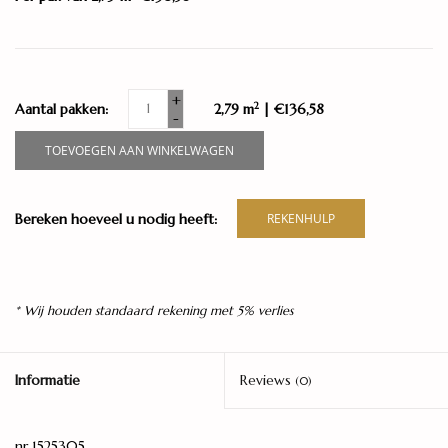
+
2
Aantal pakken:
2,79 m
| €136,58
-
TOEVOEGEN AAN WINKELWAGEN
Bereken hoeveel u nodig heeft:
REKENHULP
* Wij houden standaard rekening met 5% verlies
Informatie
Reviews
(0)
nr 1525305