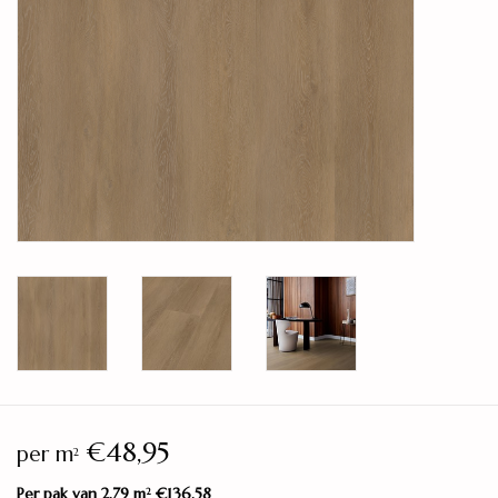
Legservice
Showroom
Merken
€48,95
per m
2
Per pak van 2,79 m
€136,58
2