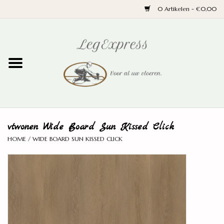
0 Artikelen - €0,00
Home
Laminaat
PVC
vtwonen Wide Board Sun Kissed Click
Parket
HOME
/
WIDE BOARD SUN KISSED CLICK
Ondervloeren
Plinten
Wand en trap