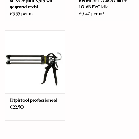
BL MDF plint V313 wit
RedFloor 1.0 400 mu +
gegrond recht
10 dB PVC klik
€5.55 per m
€5.47 per m
1
2
Kitpistool professioneel
€22,50