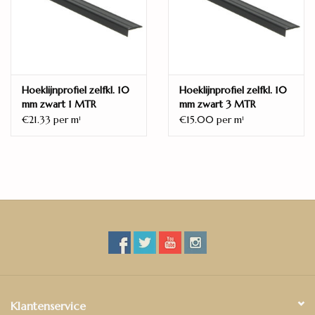
Model (profielen)
Hoeklijnprofiel
Buigbaar
Nee
Hoeklijnprofiel zelfkl. 10
Hoeklijnprofiel zelfkl. 10
mm zwart 1 MTR
mm zwart 3 MTR
Het hoeklijnprofiel wordt gebruikt als eind- en afwerkprofiel
€21.33 per m
€15.00 per m
1
1
langs bijvoorbeeld matten en is door de plakstrip aan de
onderzijde eenvoudig te monteren.
Zwart RAL9005 poeder gecoat aluminium.
Klantenservice