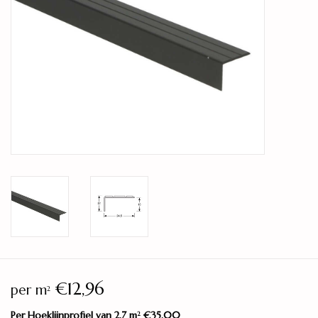
Legservice
Showroom
Merken
€12,96
per m
2
Per Hoeklijnprofiel van 2,7 m
€35,00
2