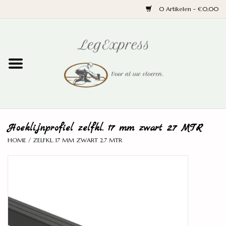
0 Artikelen - €0,00
Home
Laminaat
PVC
Hoeklijnprofiel zelfkl. 17 mm zwart 2.7 MTR
Parket
HOME
/
ZELFKL. 17 MM ZWART 2.7 MTR
Ondervloeren
Plinten
Wand en trap