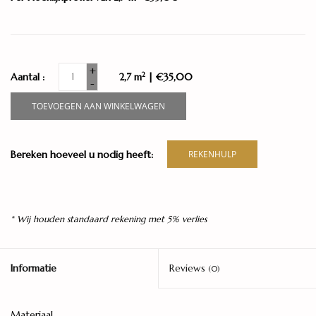
+
2
Aantal :
2,7 m
| €35,00
-
TOEVOEGEN AAN WINKELWAGEN
Bereken hoeveel u nodig heeft:
REKENHULP
* Wij houden standaard rekening met 5% verlies
Informatie
Reviews
(0)
Materiaal