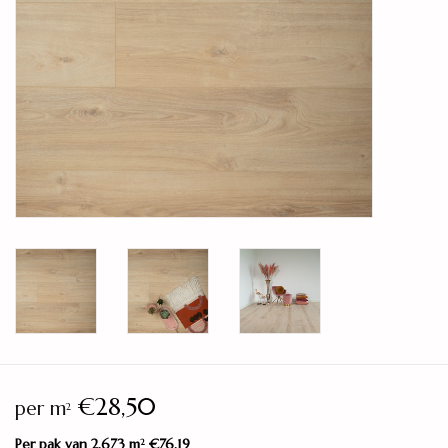
Legservice
Showroom
Merken
€28,50
per m
2
Per pak van 2,673 m
€76,19
2