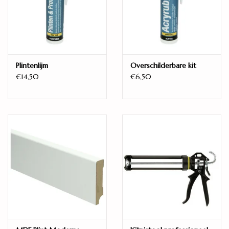
Kant-en-klaar
Ja
Model
Plank / 1-strook
Aantal planken per pak
Plintenlijm
Overschilderbare kit
5
€14,50
€6,50
Unieke planken
8
Legwijze
Zwevend
Warmteweerstand (m2K/W)
0,053
Vellingkant
4V
Oppervlaktestructuur