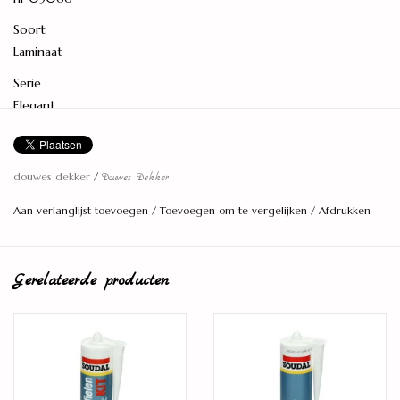
Soort
Laminaat
Serie
Elegant
PEFC/FSC certificatie
PEFC 70%
douwes dekker
/
Douwes Dekker
Levereenheid
Aan verlanglijst toevoegen
/
Toevoegen om te vergelijken
/
Afdrukken
2,673 M2
Lengte (cm)
220
Gerelateerde producten
Breedte (cm)
24,3
Dikte (mm)
9