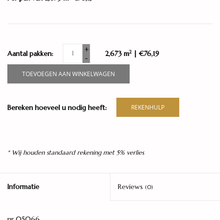
+
2
Aantal pakken:
2,673 m
| €76,19
-
TOEVOEGEN AAN WINKELWAGEN
Bereken hoeveel u nodig heeft:
REKENHULP
* Wij houden standaard rekening met 5% verlies
Informatie
Reviews
(0)
nr 05066