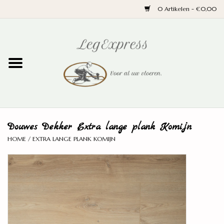
0 Artikelen - €0,00
Home
Laminaat
PVC
Douwes Dekker Extra lange plank Komijn
Parket
HOME
/
EXTRA LANGE PLANK KOMIJN
Ondervloeren
Plinten
Wand en trap