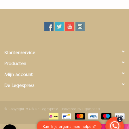
hebben extra grote planken van 24,3 cm breed met een lengte
van 220 cm. Dat is bijna twee keer zo lang als die van de meeste
standaard laminaatcollecties! Alle delen hebben een V-groef
rondom, die de overgang tussen de verschillende planken
benadrukt.
Klantenservice
Producten
Mijn account
De Legexpress
© Copyright 2026 De Legexpress - Powered by
Lightspeed