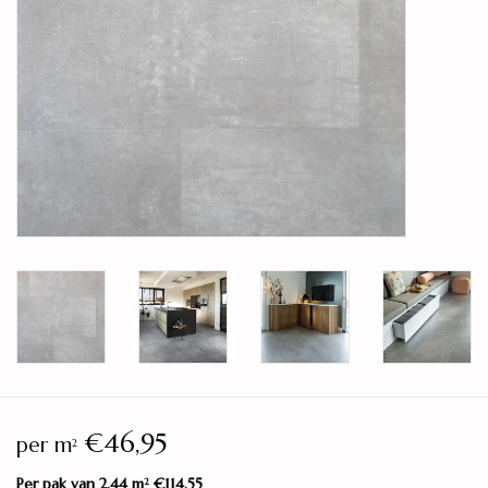
Legservice
Showroom
Merken
€46,95
per m
2
Per pak van 2,44 m
€114,55
2