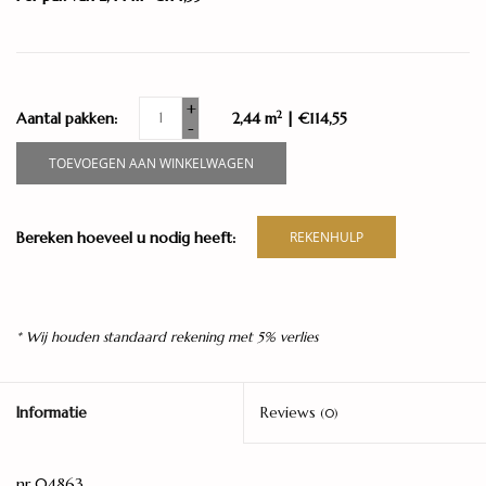
+
2
Aantal pakken:
2,44 m
| €114,55
-
TOEVOEGEN AAN WINKELWAGEN
Bereken hoeveel u nodig heeft:
REKENHULP
* Wij houden standaard rekening met 5% verlies
Informatie
Reviews
(0)
nr 04863