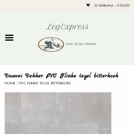
0 Artikelen - €0,00
Home
Laminaat
PVC
Douwes Dekker PVC Flinke tegel bitterkoek
Parket
HOME
/
PVC FLINKE TEGEL BITTERKOEK
Ondervloeren
Plinten
Wand en trap