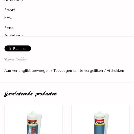
Soort
PVC
Serie
Ambitieus
Levereenheid
2,435 M2
Douwes Dekker
Lengte (cm)
Aan verlanglijst toevoegen
/
Toevoegen om te vergelijken
/
Afdrukken
44,8
Breedte (cm)
90,6
Gerelateerde producten
Dikte (mm)
8,5
Toplaagdikte (mm)
0,55