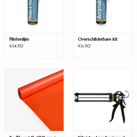
Kant-en-klaar
Ja
Weekmakervrij
Ftalaatvrije weekmakers
Model
Plintenlijm
Overschilderbare kit
Tegel
€14,50
€6,50
Aantal planken per pak
6
Unieke planken
tot 4 + 4 gespiegeld
Legwijze
Zwevend
Uitermate geschikt voor vloerverwarming
ja
Zeer waterbestendig