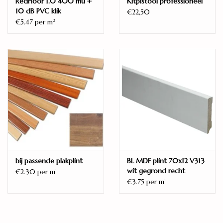
RedFloor 1.0 400 mu +
Kitpistool professioneel
ja
10 dB PVC klik
€22,50
Warmteweerstand (m2K/W)
€5.47 per m
2
0,088
Vellingkant
Micro 4V
Oppervlaktestructuur
Steenstructuur
Verbinding
Droplock / dropdown
Gebruiksklasse huishoudelijk
23
bij passende plakplint
BL MDF plint 70x12 V313
Gebruiksklasse commercieel
wit gegrond recht
€2.30 per m
1
33 (AC5)
€3.75 per m
1
Garantie huishoudelijk
15 jaar