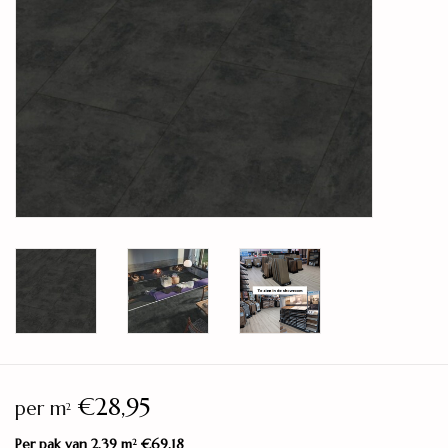
Legservice
Showroom
Merken
€28,95
per m
2
Per pak van 2,39 m
€69,18
2