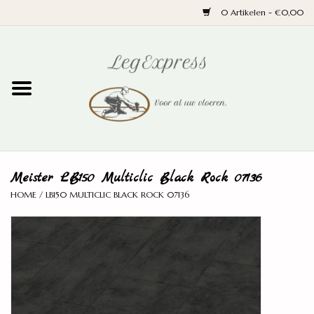
0 Artikelen - €0,00
Home
Laminaat
PVC
Meister LB150 Multiclic Black Rock 07136
Parket
HOME
/
LB150 MULTICLIC BLACK ROCK 07136
Ondervloeren
Plinten
Wand en trap