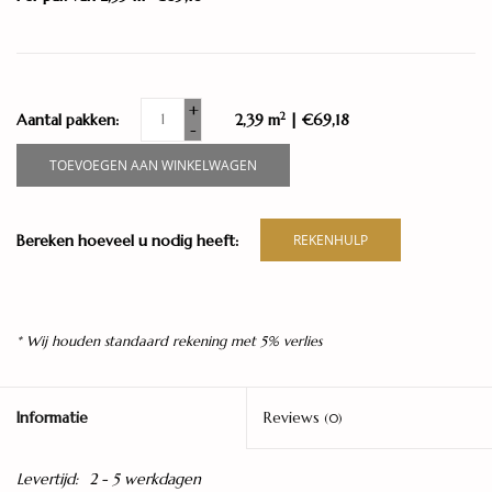
+
2
Aantal pakken:
2,39 m
| €69,18
-
TOEVOEGEN AAN WINKELWAGEN
Bereken hoeveel u nodig heeft:
REKENHULP
* Wij houden standaard rekening met 5% verlies
Informatie
Reviews
(0)
Levertijd:
2 - 5 werkdagen