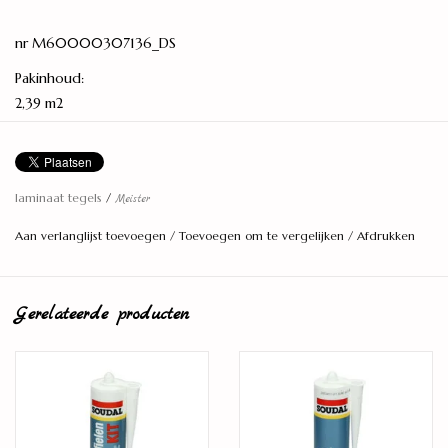
nr M60000307136_DS
Pakinhoud:
2,39 m2
Lengte:
85,3 centimeter
Breedte:
laminaat tegels
/
Meister
39,5 centimeter
Aan verlanglijst toevoegen
/
Toevoegen om te vergelijken
/
Afdrukken
Dikte: 8 mm
Aantal planken per pak:
Gerelateerde producten
7 stuks
Model:
Tegel
Montage:
MasterClic Plus