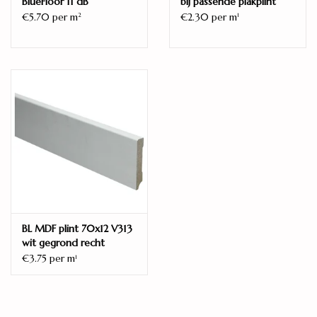
BlueFloor 11 dB
bij passende plakplint
€5.70 per m
€2.30 per m
2
1
BL MDF plint 70x12 V313
wit gegrond recht
€3.75 per m
1