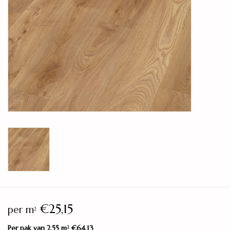
Legservice
Showroom
Merken
€25,15
per m
2
Per pak van 2,55 m
€64,13
2