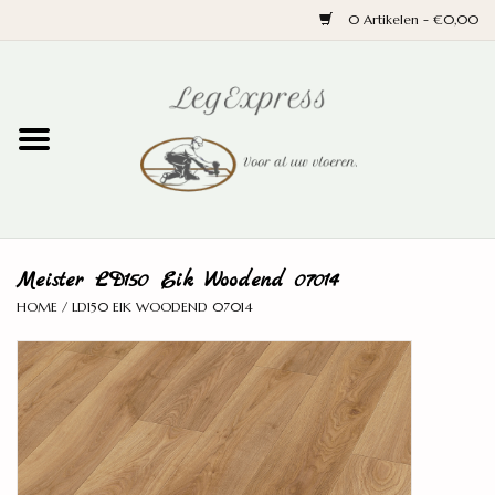
0 Artikelen - €0,00
Home
Laminaat
PVC
Meister LD150 Eik Woodend 07014
Parket
HOME
/
LD150 EIK WOODEND 07014
Ondervloeren
Plinten
Wand en trap