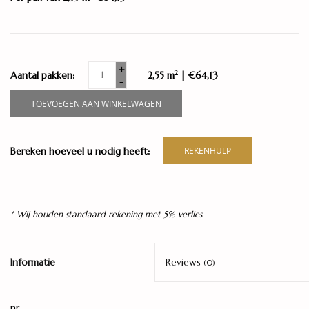
+
2
Aantal pakken:
2,55 m
| €64,13
-
TOEVOEGEN AAN WINKELWAGEN
Bereken hoeveel u nodig heeft:
REKENHULP
* Wij houden standaard rekening met 5% verlies
Informatie
Reviews
(0)
nr