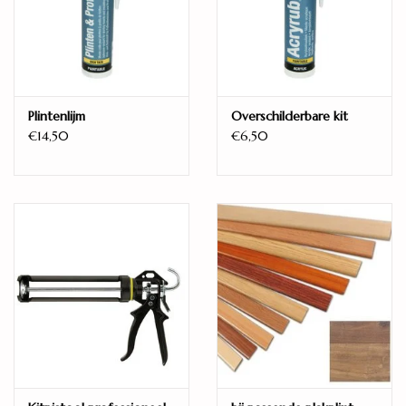
Standaard plank
Montage:
Multiclic
Randafwerking:
V4 - groef aan alle zijden
Plintenlijm
Overschilderbare kit
€14,50
€6,50
Geschikt voor:
Vloerverwarming
Geschikt voor vochtige ruimtes
waterbestendig
Warmteweerstand:
0,057 m2K/W
Gebruiksklasse:
AC4 - Klasse 32
Fabrieksgarantie:
25 jaar