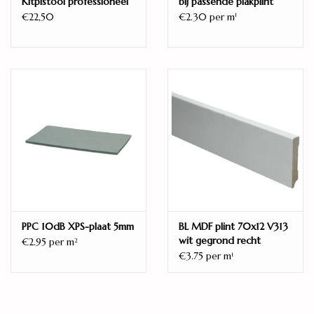
Kitpistool professioneel
bij passende plakplint
€22,50
€2.30 per m
1
PPC 10dB XPS-plaat 5mm
BL MDF plint 70x12 V313
wit gegrond recht
€2.95 per m
2
€3.75 per m
1