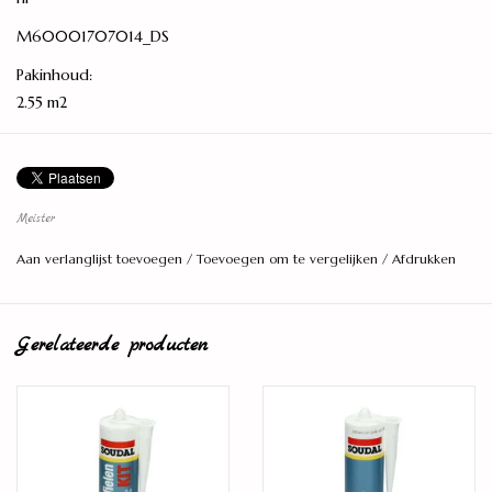
M60001707014_DS
Pakinhoud:
2.55 m2
Lengte:
1,288 meter
Breedte:
Meister
19,8 centimeter
Aan verlanglijst toevoegen
/
Toevoegen om te vergelijken
/
Afdrukken
Dikte:
8 millimeter
Installatie
Gerelateerde producten
zwevend
Aantal planken per pak:
10 stuks
Model: