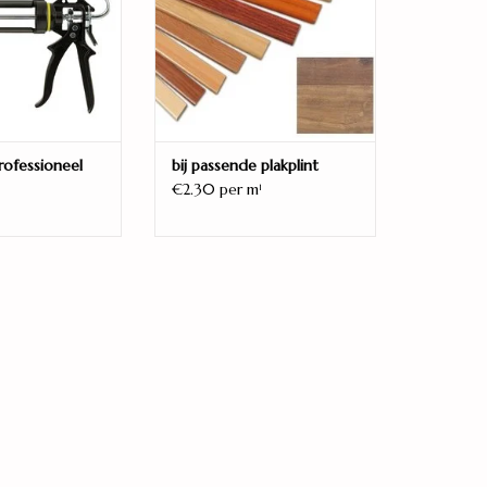
rofessioneel
bij passende plakplint
€2.30 per m
1
mpacte korte plank (1287 x 220 mm.) over een
 met zijn gebruiksklasse 23|32 ook geschikt voor
stop-impregnering en een tussenlaag met
gens NALFA) Zo kan de vloer ook in de badkamer