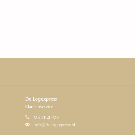
iamond Pro en antistatische decorpapier ronden
De Legexpress
Klantenservice
06 81121309
info@delegexpress.nl