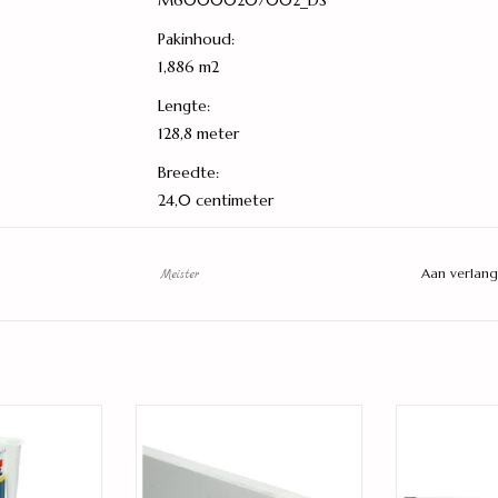
M60000207002_DS
Pakinhoud:
1,886 m2
Lengte:
128,8 meter
Breedte:
24,0 centimeter
Dikte:
10 millimeter
Aan verlang
Meister
Aantal planken per pak:
6 stuks
Model:
Standaard plank
rbare kit
wit gegrond recht
Kitpistool
Montage:
 WINKELWAGEN
TOEVOEGEN AAN WINKELWAGEN
TOEVOEGEN A
Multiclic