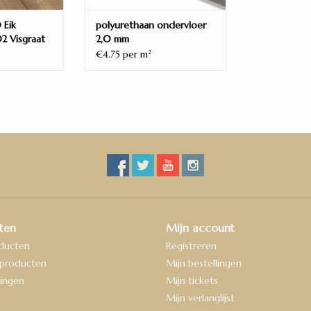
worden gelegd. Het krasbestendige oppervlak D
 Eik
polyurethaan ondervloer
de technische voordelen prachtig af.
2 Visgraat
2,0 mm
€4.75 per m
2
ten
Mijn account
oducten
Registreren
producten
Mijn bestellingen
ingen
Mijn tickets
Mijn verlanglijst