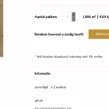
+
2
Aantal pakken:
1,886 m
| €69,6
-
Bereken hoeveel u nodig heeft:
REKENHU
* Wij houden standaard rekening met 5% verlies
Informatie
Levertijd:
1-2 weken
art.nr.