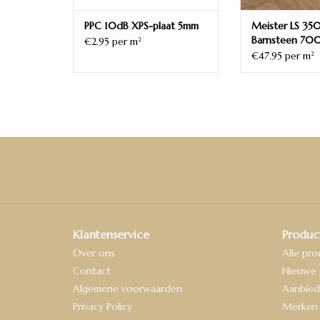
PPC 10dB XPS-plaat 5mm
Meister LS 350
Barnsteen 700
€2.95 per m
2
€47.95 per m
2
Klantenservice
Produc
Over ons
Alle pr
Contact
Nieuwe 
Algemene voorwaarden
Aanbied
Privacy Policy
Merken