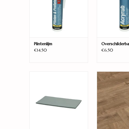
Plintenlijm
Overschilderba
€14,50
€6,50
PPC 10dB XPS-plaat 5mm
Visgraat Eik
TOEVOEGEN AAN WINKELWAGEN
TOEVOEGEN AAN