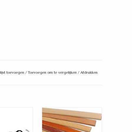
lijst toevoegen
/
Toevoegen om te vergelijken
/
Afdrukken
 professioneel
bij passende plakplint
AN WINKELWAGEN
TOEVOEGEN AAN WINKELWAGEN