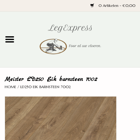
0 Artikelen - €0,00
Home
Laminaat
PVC
Meister LD250 Eik barnsteen 7002
Parket
HOME
/
LD250 EIK BARNSTEEN 7002
Ondervloeren
Plinten
Wand en trap