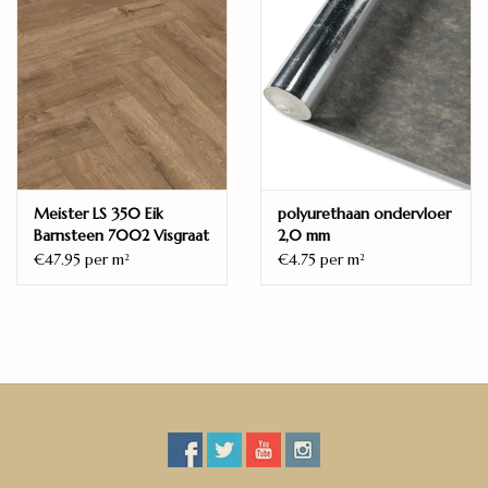
Meister LS 350 Eik
polyurethaan ondervloer
Barnsteen 7002 Visgraat
2,0 mm
€47.95 per m
€4.75 per m
2
2