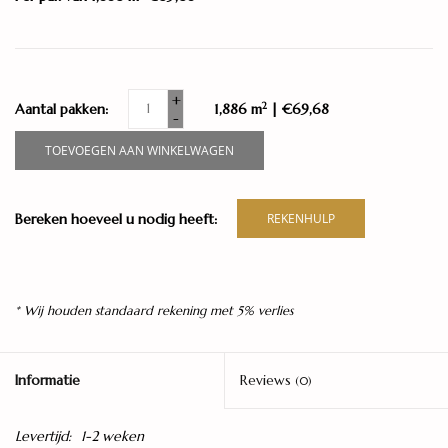
+
2
Aantal pakken:
1,886 m
| €69,68
-
TOEVOEGEN AAN WINKELWAGEN
Bereken hoeveel u nodig heeft:
REKENHULP
* Wij houden standaard rekening met 5% verlies
Informatie
Reviews
(0)
Levertijd:
1-2 weken