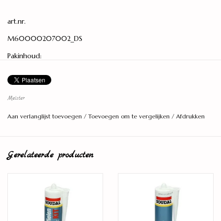
art.nr.
M60000207002_DS
Pakinhoud:
1,886 m2
Lengte:
128,8 meter
Meister
Breedte:
Aan verlanglijst toevoegen
/
Toevoegen om te vergelijken
/
Afdrukken
24,0 centimeter
Dikte:
Gerelateerde producten
10 millimeter
Aantal planken per pak:
6 stuks
Model:
Standaard plank