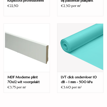
Kitpistool professioneel
bij passende plakplint
€22,50
€2.30 per m
1
MDF Moderne plint
LVT click ondervloer 10
70x12 wit voorgelakt
dB - 1 mm - 500 kPa
RAL 9010
€3.75 per m
€3.60 per m
1
2