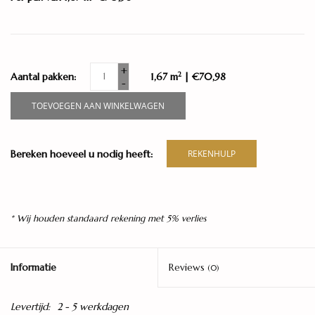
+
2
Aantal pakken:
1,67 m
| €70,98
-
TOEVOEGEN AAN WINKELWAGEN
Bereken hoeveel u nodig heeft:
REKENHULP
* Wij houden standaard rekening met 5% verlies
Informatie
Reviews
(0)
Levertijd:
2 - 5 werkdagen