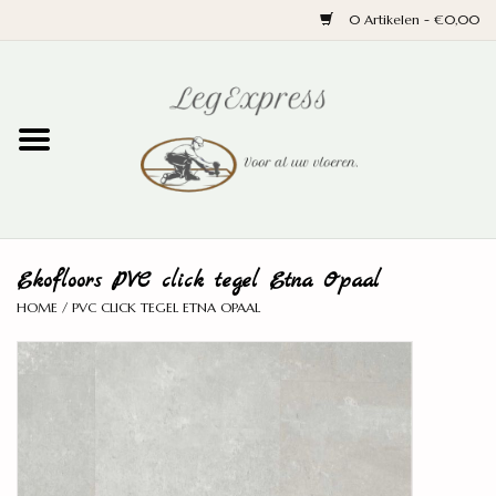
0 Artikelen - €0,00
Home
Laminaat
PVC
Ekofloors PVC click tegel Etna Opaal
Parket
HOME
/
PVC CLICK TEGEL ETNA OPAAL
Ondervloeren
Plinten
Wand en trap