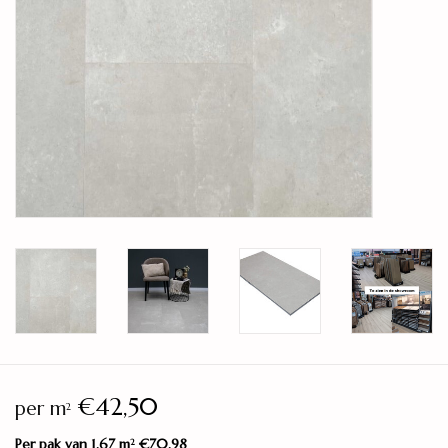
Legservice
Showroom
Merken
€42,50
per m
2
Per pak van 1,67 m
€70,98
2