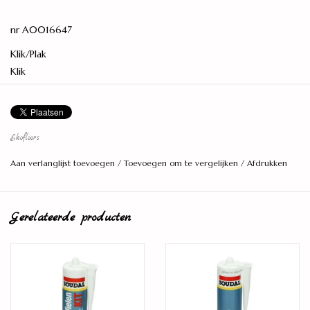
nr A0016647
Klik/Plak
Klik
Afmetingen
45,7 x 91,4 cm
Pakinhoud
Ekofloors
1,67 m²
Aan verlanglijst toevoegen
/
Toevoegen om te vergelijken
/
Afdrukken
Dikte
5,0 mm
Gerelateerde producten
Slijtlaag
0,55 mm
Gebruikersklasse
33
Geschikt voor vloerverwarming