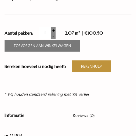
+
2
Aantal pakken:
2,07 m
| €100,50
-
TOEVOEGEN AAN WINKELWAGEN
Bereken hoeveel u nodig heeft:
REKENHULP
* Wij houden standaard rekening met 5% verlies
Informatie
Reviews
(0)
nr 04874