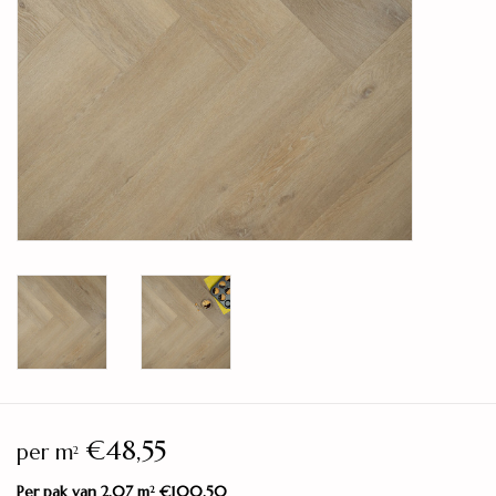
Legservice
Showroom
Merken
€48,55
per m
2
Per pak van 2,07 m
€100,50
2