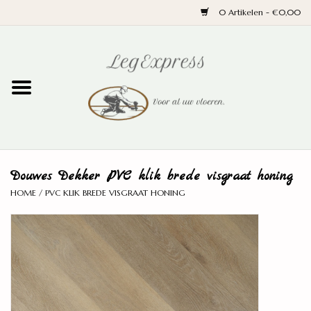
0 Artikelen - €0,00
Home
Laminaat
PVC
Douwes Dekker PVC klik brede visgraat honing
Parket
HOME
/
PVC KLIK BREDE VISGRAAT HONING
Ondervloeren
Plinten
Wand en trap