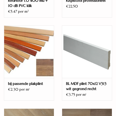
RedFloor 1.0 400 mu +
Kitpistool professioneel
Embossed-in-register
10 dB PVC klik
€22,50
Verbinding
€5.47 per m
2
Droplock / dropdown
Gebruiksklasse huishoudelijk
23
Gebruiksklasse commercieel
33 (AC5)
Garantie huishoudelijk
15 jaar
Garantie commercieel
10 jaar
bij passende plakplint
BL MDF plint 70x12 V313
Merk
wit gegrond recht
€2.30 per m
1
Douwes Dekker
€3.75 per m
1