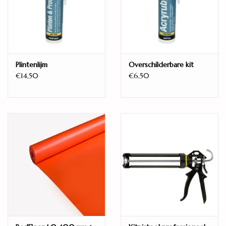
Kant-en-klaar
Ja
Weekmakervrij
Ftalaatvrije weekmakers
Model
Plintenlijm
Overschilderbare kit
Visgraat
€14,50
€6,50
Aantal planken per pak
16
Legwijze
Zwevend
Warmteweerstand (m2K/W)
0,088
Vellingkant
Micro 4V
Oppervlaktestructuur