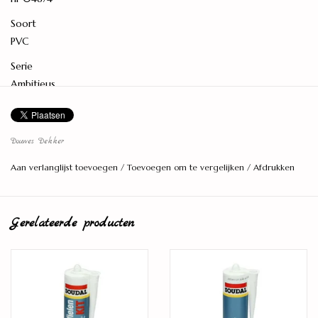
Soort
PVC
Serie
Ambitieus
Levereenheid
2,074 M2
Douwes Dekker
Lengte (cm)
Aan verlanglijst toevoegen
/
Toevoegen om te vergelijken
/
Afdrukken
72
Breedte (cm)
18
Gerelateerde producten
Dikte (mm)
7
Toplaagdikte (mm)
0,55