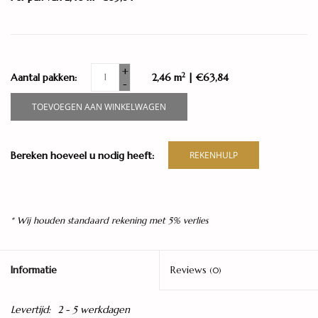
+
2
Aantal pakken:
2,46 m
| €63,84
-
TOEVOEGEN AAN WINKELWAGEN
Bereken hoeveel u nodig heeft:
REKENHULP
* Wij houden standaard rekening met 5% verlies
Informatie
Reviews
(0)
Levertijd:
2 - 5 werkdagen