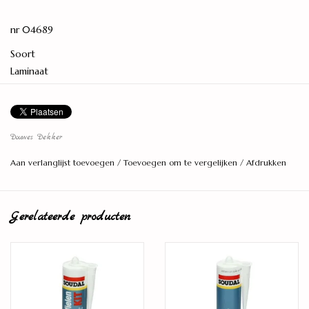
nr 04689
Soort
Laminaat
Serie
Krachtig
Levereenheid
Douwes Dekker
2,4615 M2
Aan verlanglijst toevoegen
/
Toevoegen om te vergelijken
/
Afdrukken
Lengte (cm)
126,1
Gerelateerde producten
Breedte (cm)
24,4
Dikte (mm)
8
Kant-en-klaar