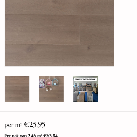
Legservice
Showroom
Merken
€25,95
per m
2
Per pak van 2,46 m
€63,84
2