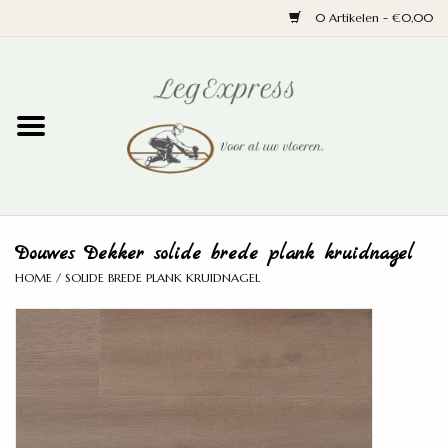
0 Artikelen - €0,00
Home
Laminaat
PVC
Douwes Dekker solide brede plank kruidnagel
Parket
HOME
/
SOLIDE BREDE PLANK KRUIDNAGEL
Ondervloeren
Plinten
Wand en trap