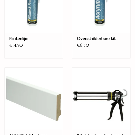
Ja
Model
Plank / 1-strook
Aantal planken per pak
Plintenlijm
Overschilderbare kit
8
€14,50
€6,50
Unieke planken
8
Legwijze
Zwevend
Warmteweerstand (m2K/W)
0,050
Vellingkant
Pressed bevel 4V
Oppervlaktestructuur
Embossed-in-register