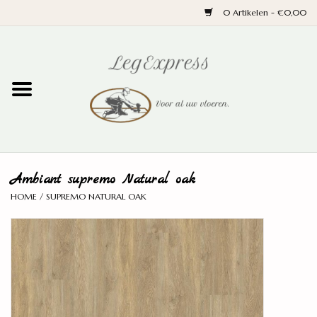
0 Artikelen - €0,00
Home
Laminaat
PVC
Ambiant supremo Natural oak
Parket
HOME
/
SUPREMO NATURAL OAK
Ondervloeren
Plinten
Wand en trap