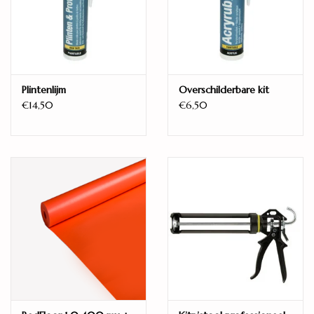
Klasse
34
Aantal items per pak
8
Geschikt voor vloerverwarming
Plintenlijm
Overschilderbare kit
Ja
€14,50
€6,50
Vloer eigenschappen
Brede Plank
Serie
Supremo
Merk
Ambiant
Fabrieksgarantie
Levenslang