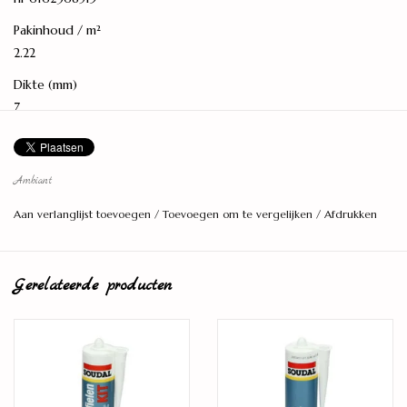
Pakinhoud / m²
2.22
Dikte (mm)
7
Lengte (mm)
1220
Ambiant
Breedte (mm)
Aan verlanglijst toevoegen
/
Toevoegen om te vergelijken
/
Afdrukken
228
Slijtlaag
0.55
Gerelateerde producten
Randafwerking
4-zijdige micro v-groef
Structuur
Natuurgetrouwe structuur