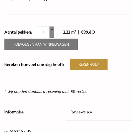
+
2
Aantal pakken:
2,22 m
| €99,80
-
TOEVOEGEN AAN WINKELWAGEN
Bereken hoeveel u nodig heeft:
REKENHULP
* Wij houden standaard rekening met 5% verlies
Informatie
Reviews
(0)
nr 6162368519