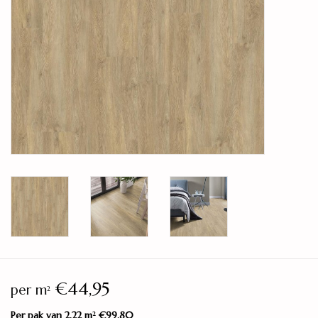
Legservice
Showroom
Merken
€44,95
per m
2
Per pak van 2,22 m
€99,80
2