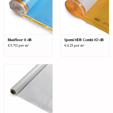
Legservice
Showroom
Merken
BlueFloor 11 dB
Spemi HDR Combi 10 dB
€5.70 per m
€4.25 per m
2
2