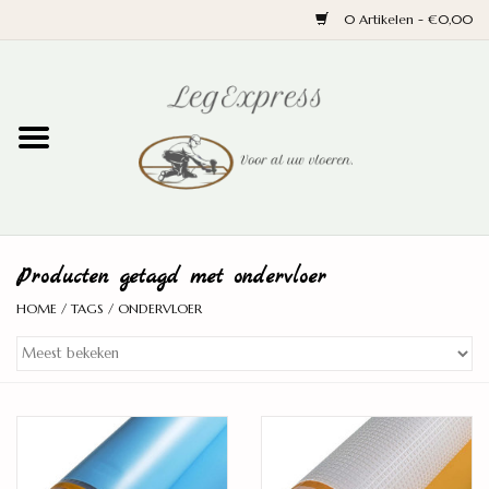
0 Artikelen - €0,00
Home
Laminaat
PVC
Producten getagd met ondervloer
Parket
HOME
/
TAGS
/
ONDERVLOER
Ondervloeren
Plinten
Wand en trap