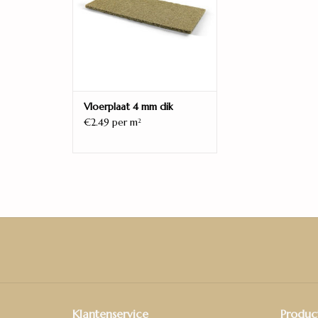
Vloerplaat 4 mm dik
€2.49 per m
2
Klantenservice
Produc