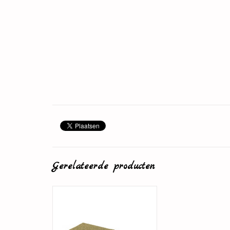
Gerelateerde producten
PPC groene ondervloerplaat 4
mm
TOEVOEGEN AAN WINKELWAGEN