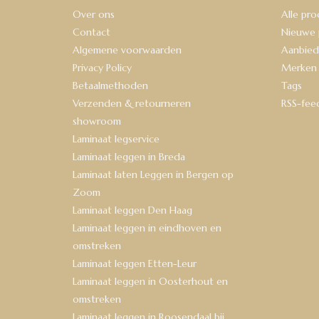
Over ons
Alle pr
Contact
Nieuwe 
Algemene voorwaarden
Aanbied
Privacy Policy
Merken
Betaalmethoden
Tags
Verzenden & retourneren
RSS-fee
showroom
Laminaat legservice
Laminaat leggen in Breda
Laminaat laten Leggen in Bergen op
Zoom
Laminaat leggen Den Haag
Laminaat leggen in eindhoven en
omstreken
Laminaat leggen Etten-Leur
Laminaat leggen in Oosterhout en
omstreken
Laminaat leggen in Roosendaal bij