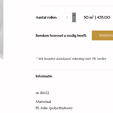
+
2
Aantal rollen:
50 m
| €55,00
-
Bereken hoeveel u nodig heeft:
REKENHU
* Wij houden standaard rekening met 5% verlies
Informatie
nr 86122
Materiaal
PE-folie (polyethyleen)