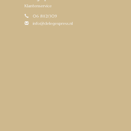
Klantenservice
06 81121309
info@delegexpress.nl