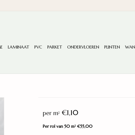
E
LAMINAAT
PVC
PARKET
ONDERVLOEREN
PLINTEN
WAN
€1,10
per m
2
Per rol van 50 m
€55,00
2