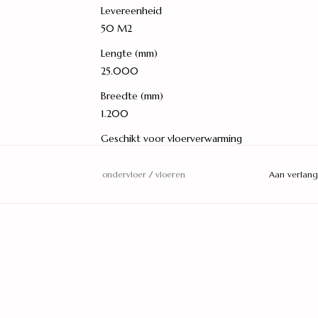
Levereenheid
50 M2
Lengte (mm)
25.000
Breedte (mm)
1.200
Geschikt voor vloerverwarming
Ja
ondervloer
/
vloeren
Aan verlang
Vochtwerend
Ja
Legwijze
Zwevend
Warmteweerstand (m2K/W)
0,001
Dikte vochtscherm (mu)