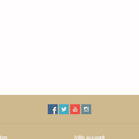
120
Reductie contactgeluid 10 dB
Nee
Voorzien van overlap
Ja
Voorzien van plakstrip
Nee
• Minimaal 10 cm overlappen | extreem hoge w
drie lagen
• Per rol: 25 x 2 = 50 m2
ten
Mijn account