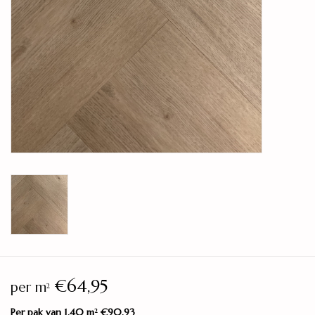
Legservice
Showroom
Merken
€64,95
per m
2
Per pak van 1,40 m
€90,93
2