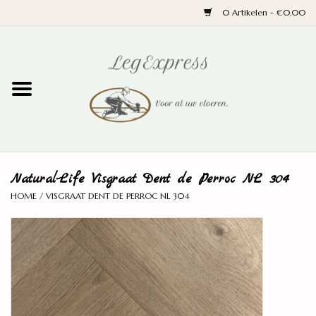
0 Artikelen - €0,00
Home
Laminaat
PVC
Natural-Life Visgraat Dent de Perroc NL 304
Parket
HOME
/
VISGRAAT DENT DE PERROC NL 304
Ondervloeren
Plinten
Wand en trap