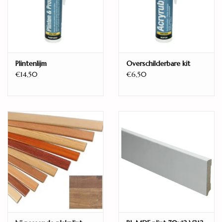
DIKTE PLANK
10 mm
PAK INHOUD
1,403 m²
PAK INHOUD (PLANKEN)
Plintenlijm
Overschilderbare kit
10
€14,50
€6,50
SLIJTLAAG
0,55 mm
V-GROEVEN
Nee
GESCHIKT VOOR VLOERVERWARMING
Ja
KWALITEITSKLASSE
23, 33
VLOERBARE STRUCTUUR