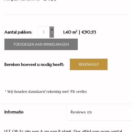
+
2
Aantal pakken:
1,40 m
| €90,93
-
TOEVOEGEN AAN WINKELWAGEN
Bereken hoeveel u nodig heeft:
REKENHULP
* Wij houden standaard rekening met 5% verlies
Informatie
Reviews
(0)
LET OP: Er zijn een A en een B plank. Dus altijd een even aantal