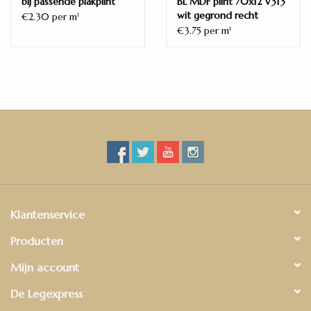
bij passende plakplint
BL MDF plint 70x12 V313
Houtstructuur
wit gegrond recht
€2.30 per m
1
FABRIEKSGARANTIE
€3.75 per m
1
15 jaar
Visgraat PVC in vier prachtige tinten! Voor elk interieur is er een
perfecte eiken kleur vloer. Wij zijn favoriet van de licht eiken
vloer. Deze past erg mooi in een licht interior met een touch of
gold! Bij de licht-eiken Visgraatvloer kun je op de muur sierlijsten
bevestigen, dit zorgt voor een klassieke look.
Klantenservice
Producten
Mijn account
De Legexpress