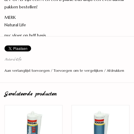
pakken bestellen!
MERK
Natural Life
pvc vloer op hdf basis
COLLECTIE
Natural Life Visgraat
Natural-Life
STRUCTUUR
Aan verlanglijst toevoegen
/
Toevoegen om te vergelijken
/
Afdrukken
Hout, Visgraat
KLEUR
Donkerbruin
Gerelateerde producten
BREEDTE PLANK
23 cm
LENGTE PLANK
61 cm