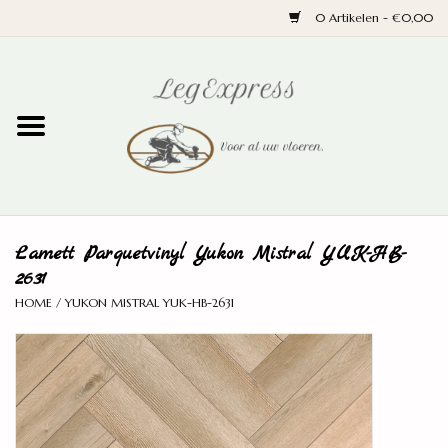
0 Artikelen - €0,00
Home
Laminaat
PVC
Lamett Parquetvinyl Yukon Mistral YUK-HB-
Parket
2631
HOME
/
YUKON MISTRAL YUK-HB-2631
Ondervloeren
Plinten
Wand en trap