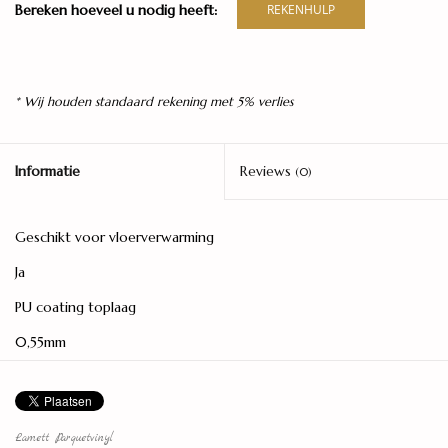
Bereken hoeveel u nodig heeft:
REKENHULP
* Wij houden standaard rekening met 5% verlies
Informatie
Reviews
(0)
Geschikt voor vloerverwarming
Ja
PU coating toplaag
0,55mm
Geïntegreerde geluiddempende ondervloer
Ja
Lamett Parquetvinyl
Afmetingen ca.