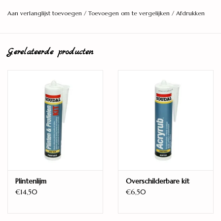
Aan verlanglijst toevoegen
/
Toevoegen om te vergelijken
/
Afdrukken
123 x 615 x 5mm (0,55)
Warmte weerstand
Gerelateerde producten
0,04m² K/W
Verpakking
2,269 m²
Dikte
Ca. 5mm
Groef
4 zijde micro groef
Oppervlakte
Plintenlijm
Overschilderbare kit
Synchrone houtstructuur
€14,50
€6,50
Kwaliteit