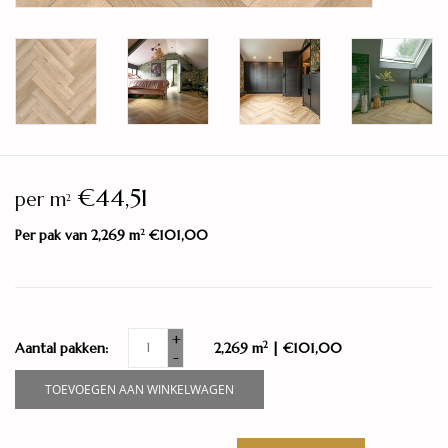
€44,51
per m
2
Per pak van 2,269 m
€101,00
2
+
2
Aantal pakken:
2,269 m
| €101,00
-
TOEVOEGEN AAN WINKELWAGEN